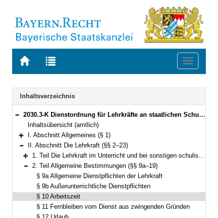
Zur
Zur
Toggle
Startseite
Trefferliste
navigati
von
der
BAYERN.RECHT
letzten
Navigation
Inhaltsverzeichnis
Suche
2030.3-K Dienstordnung für Lehrkräfte an staatlichen Schulen in Bayern (Lehrerdienstordnung – LDO) Bekanntmachung des Bayerischen Staatsministeriums für Bildung und Kultus, Wissenschaft und Kunst vom 5. Juli 2014, Az. II.5-5 P 4011.1-6b.52 562 (KWMBl. S. 112) (§§ 1–41)
Bereich reduzieren
Inhaltsübersicht (amtlich)
I. Abschnitt Allgemeines (§ 1)
Bereich erweitern
II. Abschnitt Die Lehrkraft (§§ 2–23)
Bereich reduzieren
1. Teil Die Lehrkraft im Unterricht und bei sonstigen schulischen Veranstaltungen (§§ 2–8)
Bereich erweitern
2. Teil Allgemeine Bestimmungen (§§ 9a–19)
Bereich reduzieren
§ 9a Allgemeine Dienstpflichten der Lehrkraft
§ 9b Außerunterrichtliche Dienstpflichten
§ 10 Arbeitszeit
§ 11 Fernbleiben vom Dienst aus zwingenden Gründen
§ 12 Urlaub