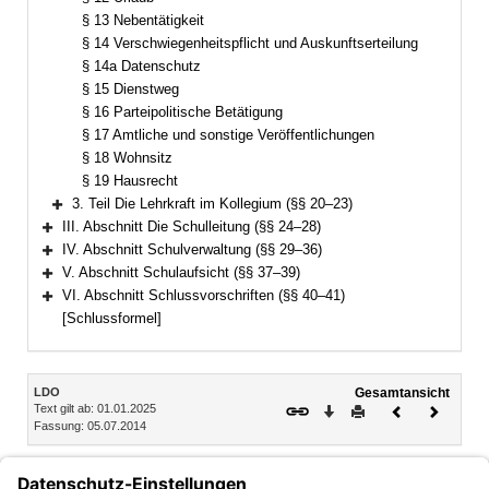
§ 13 Nebentätigkeit
§ 14 Verschwiegenheitspflicht und Auskunftserteilung
§ 14a Datenschutz
§ 15 Dienstweg
§ 16 Parteipolitische Betätigung
§ 17 Amtliche und sonstige Veröffentlichungen
§ 18 Wohnsitz
§ 19 Hausrecht
3. Teil Die Lehrkraft im Kollegium (§§ 20–23)
Bereich erweitern
III. Abschnitt Die Schulleitung (§§ 24–28)
Bereich erweitern
IV. Abschnitt Schulverwaltung (§§ 29–36)
Bereich erweitern
V. Abschnitt Schulaufsicht (§§ 37–39)
Bereich erweitern
VI. Abschnitt Schlussvorschriften (§§ 40–41)
Bereich erweitern
[Schlussformel]
Inhalt
LDO
Gesamtansicht
Text gilt ab: 01.01.2025
Download
Drucken
Vorheriges
Nächste
Fassung: 05.07.2014
Dokument
Dokume
§ 10
Arbeitszeit