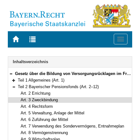
Zur
Zur
Toggle
Startseite
Trefferliste
navigati
von
der
BAYERN.RECHT
letzten
Navigation
Inhaltsverzeichnis
Suche
Gesetz über die Bildung von Versorgungsrücklagen im Freistaat Bayern (BayVersRücklG) Vom 11. Dezember 2012 (GVBl. S. 613) BayRS 2032-0-F (Art. 1–21)
Bereich reduzieren
Teil 1 Allgemeines (Art. 1)
Bereich erweitern
Teil 2 Bayerischer Pensionsfonds (Art. 2–12)
Bereich reduzieren
Art. 2 Errichtung
Art. 3 Zweckbindung
Art. 4 Rechtsform
Art. 5 Verwaltung, Anlage der Mittel
Art. 6 Zuführung der Mittel
Art. 7 Verwendung des Sondervermögens, Entnahmeplan
Art. 8 Vermögenstrennung
Art. 9 Wirtschaftsplan