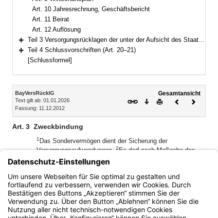
Art. 10 Jahresrechnung, Geschäftsbericht
Art. 11 Beirat
Art. 12 Auflösung
Teil 3 Versorgungsrücklagen der unter der Aufsicht des Staates stehenden Körperschaften, Anstalten und Stiftungen des öffentlichen Rechts (Art. 13–19)
Bereich erweitern
Teil 4 Schlussvorschriften (Art. 20–21)
Bereich erweitern
[Schlussformel]
Inhalt
BayVersRücklG
Gesamtansicht
Text gilt ab: 01.01.2026
Download
Drucken
Vorheriges
Nächste
Fassung: 11.12.2012
Dokument
Dokume
Art. 3
Zweckbindung
1
Das Sondervermögen dient der Sicherung der
2
Versorgungsaufwendungen.
Es darf nach Maßgabe des
Art. 7 nur zur Entlastung von Versorgungsaufwendungen
3
verwendet werden.
Ansprüche der
Versorgungsberechtigten gegen das Sondervermögen
werden nicht begründet.
Bayern.de