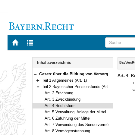
Zur
Zur
Startseite
Trefferliste
von
der
Navigation
BAYERN.RECHT
letzten
Inhalt
Inhaltsverzeichnis
BayVersR
Suche
Gesetz über die Bildung von Versorgungsrücklagen im Freistaat Bayern (BayVersRücklG) Vom 11. Dezember 2012 (GVBl. S. 613) BayRS 2032-0-F (Art. 1–21)
Art. 4
R
Bereich reduzieren
Teil 1 Allgemeines (Art. 1)
1
Bereich erweitern
Teil 2 Bayerischer Pensionsfonds (Art. 2–12)
w
Bereich reduzieren
Art. 2 Errichtung
Art. 3 Zweckbindung
Art. 4 Rechtsform
Art. 5 Verwaltung, Anlage der Mittel
Art. 6 Zuführung der Mittel
Art. 7 Verwendung des Sondervermögens, Entnahmeplan
Art. 8 Vermögenstrennung