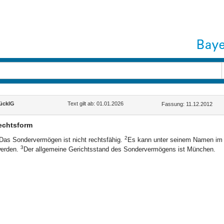
ücklG
Text gilt ab: 01.01.2026
Fassung: 11.12.2012
echtsform
2
Das Sondervermögen ist nicht rechtsfähig.
Es kann unter seinem Namen im r
3
erden.
Der allgemeine Gerichtsstand des Sondervermögens ist München.