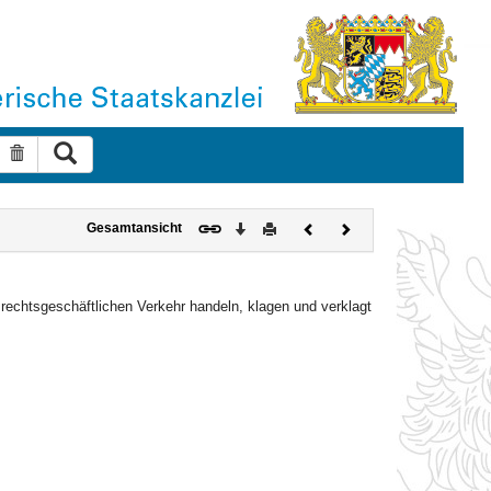
Suche ausführen
Suche zurücksetzen
Download
Drucken
Vorheriges
Nächstes
Gesamtansicht
Dokument
Dokument
echtsgeschäftlichen Verkehr handeln, klagen und verklagt