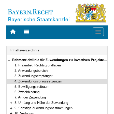
Zur
Zur
Toggle
Startseite
Trefferliste
navigati
von
der
BAYERN.RECHT
letzten
Navigation
Inhaltsverzeichnis
Suche
Rahmenrichtlinie für Zuwendungen zu investiven Projekten im Bereich ELER und EGFL
Bereich reduzieren
1. Präambel, Rechtsgrundlagen
2. Anwendungsbereich
3. Zuwendungsempfänger
4. Zuwendungsvoraussetzungen
5. Bewilligungszeitraum
6. Zweckbindung
7. Art der Zuwendung
8. Umfang und Höhe der Zuwendung
Bereich erweitern
9. Sonstige Zuwendungsbestimmungen
Bereich erweitern
10. Verfahren