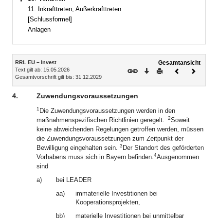
Bereich erweitern
11. Inkrafttreten, Außerkrafttreten
[Schlussformel]
Anlagen
Inhalt
RRL EU – Invest
Gesamtansicht
Text gilt ab: 15.05.2026
Download
Drucken
Vorheriges
Nächste
Gesamtvorschrift gilt bis: 31.12.2029
Dokument
Dokume
4.
Zuwendungsvoraussetzungen
1
Die Zuwendungsvoraussetzungen werden in den
2
maßnahmenspezifischen Richtlinien geregelt.
Soweit
keine abweichenden Regelungen getroffen werden, müssen
die Zuwendungsvoraussetzungen zum Zeitpunkt der
3
Bewilligung eingehalten sein.
Der Standort des geförderten
4
Vorhabens muss sich in Bayern befinden.
Ausgenommen
sind
a)
bei LEADER
aa)
immaterielle Investitionen bei
Kooperationsprojekten,
bb)
materielle Investitionen bei unmittelbar