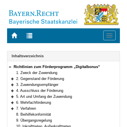
Zur
Zur
Toggle
Startseite
Trefferliste
navigati
von
der
BAYERN.RECHT
letzten
Navigation
Inhaltsverzeichnis
Suche
Richtlinien zum Förderprogramm „Digitalbonus“
Bereich reduzieren
1. Zweck der Zuwendung
2. Gegenstand der Förderung
Bereich erweitern
3. Zuwendungsempfänger
Bereich erweitern
4. Ausschluss der Förderung
Bereich erweitern
5. Art und Umfang der Zuwendung
Bereich erweitern
6. Mehrfachförderung
Bereich erweitern
7. Verfahren
Bereich erweitern
8. Beihilfekonformität
9. Übergangsregelung
10. Inkrafttreten, Außerkrafttreten