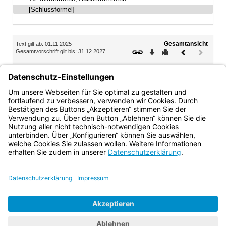
[Schlussformel]
Inhalt
Gesamtansicht
Text gilt ab: 01.11.2025
Download
Drucken
Vorheriges
Nächste
Gesamtvorschrift gilt bis: 31.12.2027
Dokument
Dokume
(inaktiv)
Dr. Markus Wittmann
Ministerialdirektor
Bayern.de
BayernPortal
Datenschutz
Impressum
Barrierefreiheit
Hilfe
Kontakt