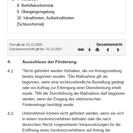
Bereich erweitern
8. Beihilfekonformität
9. Übergangsregelung
10. Inkrafttreten, Außerkrafttreten
[Schlussformel]
Inhalt
Gesamtansicht
Text gilt ab: 01.11.2025
Download
Drucken
Vorheriges
Nächste
Gesamtvorschrift gilt bis: 31.12.2027
Dokument
Dokume
4.
Ausschluss der Förderung
1
4.1
Nicht gefördert werden Vorhaben, die vor Antragsstellung
2
bereits begonnen wurden.
Die Maßnahme gilt als
begonnen, wenn eine rechtsverbindliche Bestellung getätigt
oder ein Auftrag zur Erbringung einer Dienstleistung erteilt
3
wurde.
Mit der Durchführung der Maßnahme darf begonnen
werden, wenn der Eingang des elektronischen
Förderantrags bestätigt wurde.
4.2
Unternehmen können nicht gefördert werden, wenn sie sich
in einem Insolvenzverfahren befinden oder die nach
deutschem Recht vorgesehenen Voraussetzungen für die
Eröffnung eines Insolvenzverfahrens auf Antrag der