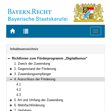
Zur
Zur
Toggle
Startseite
Trefferliste
navigati
von
der
BAYERN.RECHT
letzten
Navigation
Inhaltsverzeichnis
Suche
Richtlinien zum Förderprogramm „Digitalbonus“
Bereich reduzieren
1. Zweck der Zuwendung
2. Gegenstand der Förderung
Bereich erweitern
3. Zuwendungsempfänger
Bereich erweitern
4. Ausschluss der Förderung
Bereich reduzieren
4.1
4.2
4.3
5. Art und Umfang der Zuwendung
Bereich erweitern
6. Mehrfachförderung
Bereich erweitern
7. Verfahren