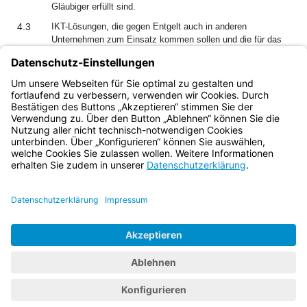
Gläubiger erfüllt sind.
4.3
IKT-Lösungen, die gegen Entgelt auch in anderen
Unternehmen zum Einsatz kommen sollen und die für das
andere Unternehmen eine förderfähige Maßnahme nach Nr.
2 der Richtlinie darstellen, sind zur Vermeidung einer
möglichen Doppelförderung von der Förderung
ausgeschlossen.
Bayern.de
BayernPortal
Datenschutz
Impressum
Barrierefreiheit
Hilfe
Kontakt
Kontrastwechsel
Schriftgröße