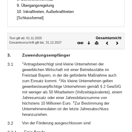
9. Übergangsregelung
10. Inkrafttreten, Außerkrafttreten
[Schlussformel]
Inhalt
Gesamtansicht
Text gilt ab: 01.11.2025
Download
Drucken
Vorheriges
Nächste
Gesamtvorschrift gilt bis: 31.12.2027
Dokument
Dokume
3.
Zuwendungsempfänger
1
3.1
Antragsberechtigt sind kleine Unternehmen der
gewerblichen Wirtschaft mit einer Betriebsstätte im
Freistaat Bayern, in der die geförderte Maßnahme auch
2
zum Einsatz kommt.
Als kleine Unternehmen gelten
gewerbesteuerpflichtige Unternehmen gemäß § 2 GewStG
mit weniger als 50 Mitarbeitern (Vollzeitäquivalente), einem
Jahresumsatz oder einer Jahresbilanzsumme von
3
höchstens 10 Millionen Euro.
Zur Bestimmung der
Unternehmensdaten ist der letzte Jahresabschluss
heranzuziehen.
3.2
Von der Förderung ausgeschlossen sind