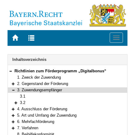
Zur
Zur
Toggle
Startseite
Trefferliste
navigati
von
der
BAYERN.RECHT
letzten
Navigation
Inhaltsverzeichnis
Suche
Richtlinien zum Förderprogramm „Digitalbonus“
Bereich reduzieren
1. Zweck der Zuwendung
2. Gegenstand der Förderung
Bereich erweitern
3. Zuwendungsempfänger
Bereich reduzieren
3.1
3.2
Bereich erweitern
4. Ausschluss der Förderung
Bereich erweitern
5. Art und Umfang der Zuwendung
Bereich erweitern
6. Mehrfachförderung
Bereich erweitern
7. Verfahren
Bereich erweitern
8. Beihilfekonformität