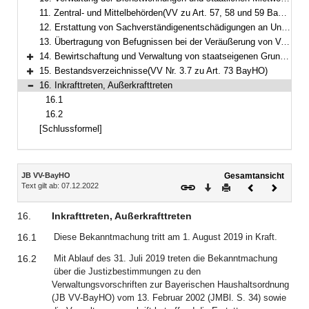
11. Zentral- und Mittelbehörden(VV zu Art. 57, 58 und 59 BayHO)
12. Erstattung von Sachverständigenentschädigungen an Universitäten und Universitätsinstitute(VV Nr. 2.2 zu Art. 61 BayHO)
13. Übertragung von Befugnissen bei der Veräußerung von Vermögensgegenständen(VV Nr. 1.8 zu Art. 63 BayHO)
14. Bewirtschaftung und Verwaltung von staatseigenen Grundstücken(VV Nrn. 3.1, 3.2 ff. zu Art. 64 BayHO)
Bereich erweitern
15. Bestandsverzeichnisse(VV Nr. 3.7 zu Art. 73 BayHO)
Bereich erweitern
16. Inkrafttreten, Außerkrafttreten
Bereich reduzieren
16.1
16.2
[Schlussformel]
Inhalt
JB VV-BayHO
Gesamtansicht
Text gilt ab: 07.12.2022
Download
Drucken
Vorheriges
Nächste
Dokument
Dokume
16.
Inkrafttreten, Außerkrafttreten
16.1
Diese Bekanntmachung tritt am 1. August 2019 in Kraft.
16.2
Mit Ablauf des 31. Juli 2019 treten die Bekanntmachung
über die Justizbestimmungen zu den
Verwaltungsvorschriften zur Bayerischen Haushaltsordnung
(JB VV-BayHO) vom 13. Februar 2002 (JMBl. S. 34) sowie