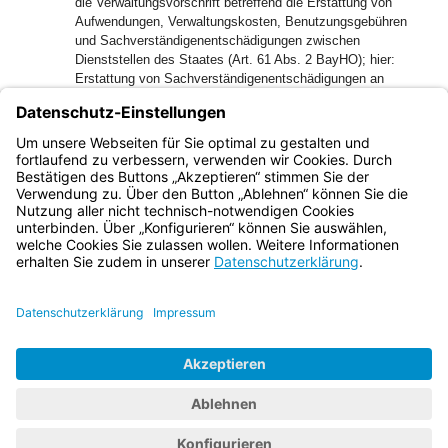
die Verwaltungsvorschrift betreffend die Erstattung von
Aufwendungen, Verwaltungskosten, Benutzungsgebühren
und Sachverständigenentschädigungen zwischen
Dienststellen des Staates (Art. 61 Abs. 2 BayHO); hier:
Erstattung von Sachverständigenentschädigungen an
Universitäten, Universitätskliniken und Universitätsinstitute
vom 28. März 1977, Az. 5670 - I - 615/76, die zuletzt durch
Schreiben vom 6. Februar 2004 geändert worden ist, außer
Kraft.
Bayern.de
BayernPortal
Datenschutz
Impressum
Barrierefreiheit
Hilfe
Kontakt
Kontrastwechsel
Schriftgröße