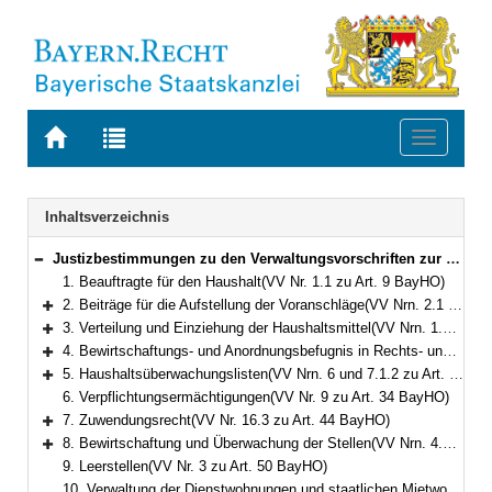
Zur
Zur
Toggle
Startseite
Trefferliste
navigati
von
der
BAYERN.RECHT
letzten
Navigation
Inhaltsverzeichnis
Suche
Justizbestimmungen zu den Verwaltungsvorschriften zur Bayerischen Haushaltsordnung
Bereich reduzieren
1. Beauftragte für den Haushalt(VV Nr. 1.1 zu Art. 9 BayHO)
2. Beiträge für die Aufstellung der Voranschläge(VV Nrn. 2.1 und 2.2 zu Art. 27 BayHO)
Bereich erweitern
3. Verteilung und Einziehung der Haushaltsmittel(VV Nrn. 1.2 und 1.3 zu Art. 34 BayHO)
Bereich erweitern
4. Bewirtschaftungs- und Anordnungsbefugnis in Rechts- und Hinterlegungssachen(VV Nrn. 2.1 und 2.2 zu Art. 34 BayHO)
Bereich erweitern
5. Haushaltsüberwachungslisten(VV Nrn. 6 und 7.1.2 zu Art. 34 BayHO)
Bereich erweitern
6. Verpflichtungsermächtigungen(VV Nr. 9 zu Art. 34 BayHO)
7. Zuwendungsrecht(VV Nr. 16.3 zu Art. 44 BayHO)
Bereich erweitern
8. Bewirtschaftung und Überwachung der Stellen(VV Nrn. 4.1.4 und 5 zu Art. 49 BayHO)
Bereich erweitern
9. Leerstellen(VV Nr. 3 zu Art. 50 BayHO)
10. Verwaltung der Dienstwohnungen und staatlichen Mietwohnungen