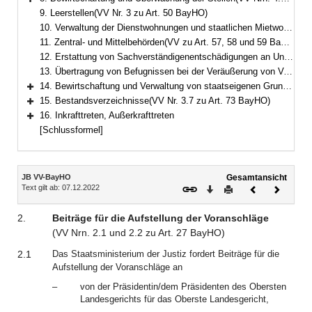
Bereich erweitern
9. Leerstellen(VV Nr. 3 zu Art. 50 BayHO)
10. Verwaltung der Dienstwohnungen und staatlichen Mietwohnungen
11. Zentral- und Mittelbehörden(VV zu Art. 57, 58 und 59 BayHO)
12. Erstattung von Sachverständigenentschädigungen an Universitäten und Universitätsinstitute(VV Nr. 2.2 zu Art. 61 BayHO)
13. Übertragung von Befugnissen bei der Veräußerung von Vermögensgegenständen(VV Nr. 1.8 zu Art. 63 BayHO)
14. Bewirtschaftung und Verwaltung von staatseigenen Grundstücken(VV Nrn. 3.1, 3.2 ff. zu Art. 64 BayHO)
Bereich erweitern
15. Bestandsverzeichnisse(VV Nr. 3.7 zu Art. 73 BayHO)
Bereich erweitern
16. Inkrafttreten, Außerkrafttreten
Bereich erweitern
[Schlussformel]
Inhalt
JB VV-BayHO
Gesamtansicht
Text gilt ab: 07.12.2022
Download
Drucken
Vorheriges
Nächste
Dokument
Dokume
2.
Beiträge für die Aufstellung der Voranschläge
(
VV Nrn. 2.1 und 2.2 zu Art. 27 BayHO
)
2.1
Das Staatsministerium der Justiz fordert Beiträge für die
Aufstellung der Voranschläge an
–
von der Präsidentin/dem Präsidenten des Obersten
Landesgerichts für das Oberste Landesgericht,