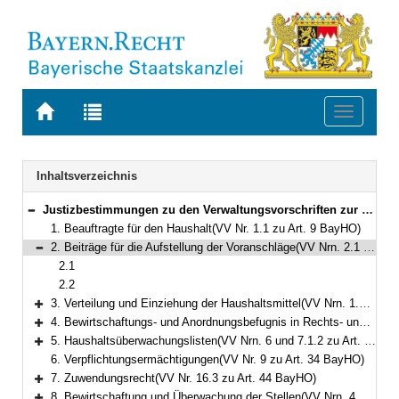
Zur
Zur
Toggle
Startseite
Trefferliste
navigati
von
der
BAYERN.RECHT
letzten
Navigation
Inhaltsverzeichnis
Suche
Justizbestimmungen zu den Verwaltungsvorschriften zur Bayerischen Haushaltsordnung
Bereich reduzieren
1. Beauftragte für den Haushalt(VV Nr. 1.1 zu Art. 9 BayHO)
2. Beiträge für die Aufstellung der Voranschläge(VV Nrn. 2.1 und 2.2 zu Art. 27 BayHO)
Bereich reduzieren
2.1
2.2
3. Verteilung und Einziehung der Haushaltsmittel(VV Nrn. 1.2 und 1.3 zu Art. 34 BayHO)
Bereich erweitern
4. Bewirtschaftungs- und Anordnungsbefugnis in Rechts- und Hinterlegungssachen(VV Nrn. 2.1 und 2.2 zu Art. 34 BayHO)
Bereich erweitern
5. Haushaltsüberwachungslisten(VV Nrn. 6 und 7.1.2 zu Art. 34 BayHO)
Bereich erweitern
6. Verpflichtungsermächtigungen(VV Nr. 9 zu Art. 34 BayHO)
7. Zuwendungsrecht(VV Nr. 16.3 zu Art. 44 BayHO)
Bereich erweitern
8. Bewirtschaftung und Überwachung der Stellen(VV Nrn. 4.1.4 und 5 zu Art. 49 BayHO)