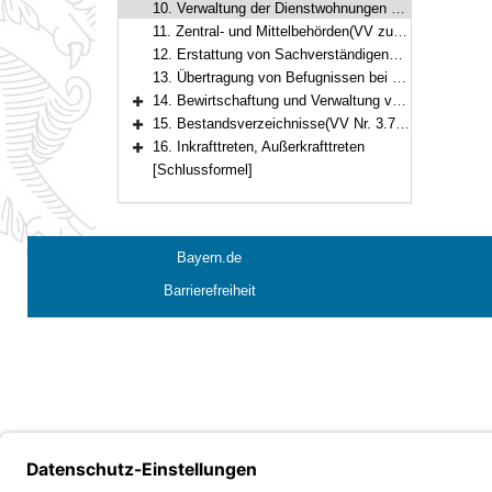
10. Verwaltung der Dienstwohnungen und staatlichen Mietwohnungen
11. Zentral- und Mittelbehörden(VV zu Art. 57, 58 und 59 BayHO)
12. Erstattung von Sachverständigenentschädigungen an Universitäten und Universitätsinstitute(VV Nr. 2.2 zu Art. 61 BayHO)
13. Übertragung von Befugnissen bei der Veräußerung von Vermögensgegenständen(VV Nr. 1.8 zu Art. 63 BayHO)
14. Bewirtschaftung und Verwaltung von staatseigenen Grundstücken(VV Nrn. 3.1, 3.2 ff. zu Art. 64 BayHO)
Bereich erweitern
15. Bestandsverzeichnisse(VV Nr. 3.7 zu Art. 73 BayHO)
Bereich erweitern
16. Inkrafttreten, Außerkrafttreten
Bereich erweitern
[Schlussformel]
Bayern.de
Barrierefreiheit