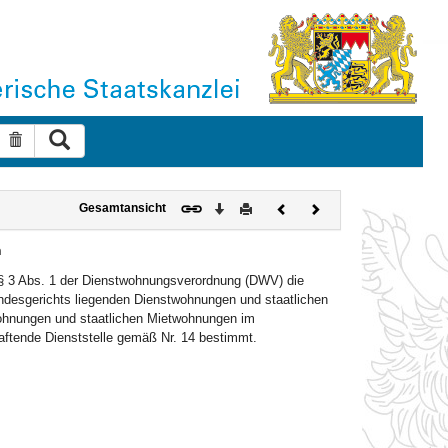
Suche ausführen
Suche zurücksetzen
Download
Drucken
Vorheriges
Nächstes
Gesamtansicht
Dokument
Dokument
n
 § 3 Abs. 1 der Dienstwohnungsverordnung (DWV) die
andesgerichts liegenden Dienstwohnungen und staatlichen
wohnungen und staatlichen Mietwohnungen im
aftende Dienststelle gemäß Nr. 14 bestimmt.