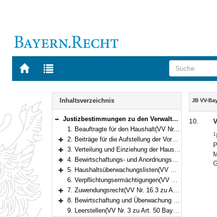
Zur
Zur
Startseite
Trefferliste
von
der
Navigation
BAYERN.RECHT
letzten
Inhalt
Inhaltsverzeichnis
JB VV-Ba
Suche
Justizbestimmungen zu den Verwaltungsvorschriften zur Bayerischen Haushaltsordnung
10.
V
Bereich reduzieren
1. Beauftragte für den Haushalt(VV Nr. 1.1 zu Art. 9 BayHO)
1
2. Beiträge für die Aufstellung der Voranschläge(VV Nrn. 2.1 und 2.2 zu Art. 27 BayHO)
P
Bereich erweitern
3. Verteilung und Einziehung der Haushaltsmittel(VV Nrn. 1.2 und 1.3 zu Art. 34 BayHO)
M
Bereich erweitern
4. Bewirtschaftungs- und Anordnungsbefugnis in Rechts- und Hinterlegungssachen(VV Nrn. 2.1 und 2.2 zu Art. 34 BayHO)
G
Bereich erweitern
5. Haushaltsüberwachungslisten(VV Nrn. 6 und 7.1.2 zu Art. 34 BayHO)
Bereich erweitern
6. Verpflichtungsermächtigungen(VV Nr. 9 zu Art. 34 BayHO)
7. Zuwendungsrecht(VV Nr. 16.3 zu Art. 44 BayHO)
Bereich erweitern
8. Bewirtschaftung und Überwachung der Stellen(VV Nrn. 4.1.4 und 5 zu Art. 49 BayHO)
Bereich erweitern
9. Leerstellen(VV Nr. 3 zu Art. 50 BayHO)