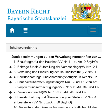
Zur
Zur
Toggle
Startseite
Trefferliste
navigati
von
der
BAYERN.RECHT
letzten
Navigation
Inhaltsverzeichnis
Suche
Justizbestimmungen zu den Verwaltungsvorschriften zur Bayerischen Haushaltsordnung
Bereich reduzieren
1. Beauftragte für den Haushalt(VV Nr. 1.1 zu Art. 9 BayHO)
2. Beiträge für die Aufstellung der Voranschläge(VV Nrn. 2.1 und 2.2 zu Art. 27 BayHO)
Bereich erweitern
3. Verteilung und Einziehung der Haushaltsmittel(VV Nrn. 1.2 und 1.3 zu Art. 34 BayHO)
Bereich erweitern
4. Bewirtschaftungs- und Anordnungsbefugnis in Rechts- und Hinterlegungssachen(VV Nrn. 2.1 und 2.2 zu Art. 34 BayHO)
Bereich erweitern
5. Haushaltsüberwachungslisten(VV Nrn. 6 und 7.1.2 zu Art. 34 BayHO)
Bereich erweitern
6. Verpflichtungsermächtigungen(VV Nr. 9 zu Art. 34 BayHO)
7. Zuwendungsrecht(VV Nr. 16.3 zu Art. 44 BayHO)
Bereich erweitern
8. Bewirtschaftung und Überwachung der Stellen(VV Nrn. 4.1.4 und 5 zu Art. 49 BayHO)
Bereich erweitern
9. Leerstellen(VV Nr. 3 zu Art. 50 BayHO)
10. Verwaltung der Dienstwohnungen und staatlichen Mietwohnungen