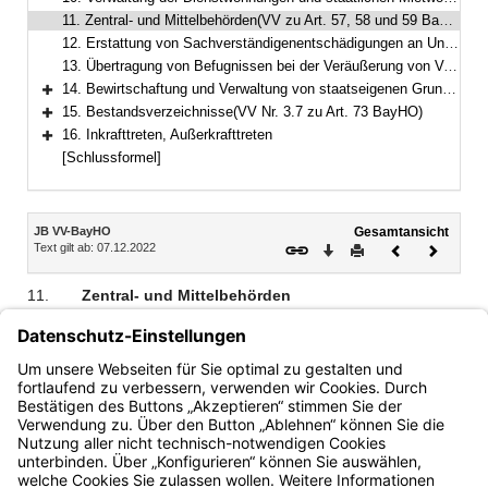
11. Zentral- und Mittelbehörden(VV zu Art. 57, 58 und 59 BayHO)
12. Erstattung von Sachverständigenentschädigungen an Universitäten und Universitätsinstitute(VV Nr. 2.2 zu Art. 61 BayHO)
13. Übertragung von Befugnissen bei der Veräußerung von Vermögensgegenständen(VV Nr. 1.8 zu Art. 63 BayHO)
14. Bewirtschaftung und Verwaltung von staatseigenen Grundstücken(VV Nrn. 3.1, 3.2 ff. zu Art. 64 BayHO)
Bereich erweitern
15. Bestandsverzeichnisse(VV Nr. 3.7 zu Art. 73 BayHO)
Bereich erweitern
16. Inkrafttreten, Außerkrafttreten
Bereich erweitern
[Schlussformel]
Inhalt
JB VV-BayHO
Gesamtansicht
Text gilt ab: 07.12.2022
Download
Drucken
Vorheriges
Nächste
Dokument
Dokume
11.
Zentral- und Mittelbehörden
(
VV zu Art. 57, 58 und 59
BayHO
)
Zentralbehörde ist das Oberste Landesgericht,
Mittelbehörden sind die Oberlandesgerichte und die
Generalstaatsanwaltschaften.
Bayern.de