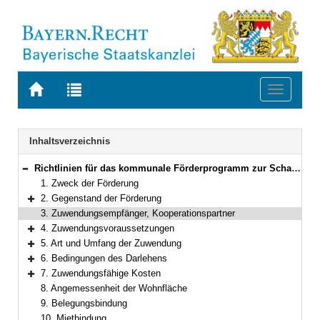
Zur
Zur
Toggle
Startseite
Trefferliste
navigati
von
der
BAYERN.RECHT
letzten
Navigation
Inhaltsverzeichnis
Suche
Richtlinien für das kommunale Förderprogramm zur Schaffung von Mietwohnraum in Bayern
Bereich reduzieren
1. Zweck der Förderung
2. Gegenstand der Förderung
Bereich erweitern
3. Zuwendungsempfänger, Kooperationspartner
4. Zuwendungsvoraussetzungen
Bereich erweitern
5. Art und Umfang der Zuwendung
Bereich erweitern
6. Bedingungen des Darlehens
Bereich erweitern
7. Zuwendungsfähige Kosten
Bereich erweitern
8. Angemessenheit der Wohnfläche
9. Belegungsbindung
10. Mietbindung