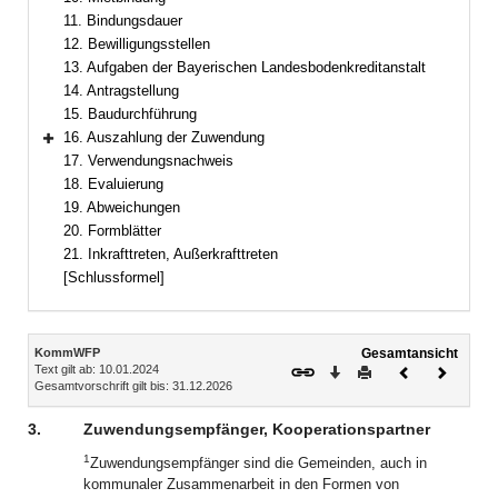
11. Bindungsdauer
12. Bewilligungsstellen
13. Aufgaben der Bayerischen Landesbodenkreditanstalt
14. Antragstellung
15. Baudurchführung
16. Auszahlung der Zuwendung
Bereich erweitern
17. Verwendungsnachweis
18. Evaluierung
19. Abweichungen
20. Formblätter
21. Inkrafttreten, Außerkrafttreten
[Schlussformel]
Inhalt
KommWFP
Gesamtansicht
Text gilt ab: 10.01.2024
Download
Drucken
Vorheriges
Nächste
Gesamtvorschrift gilt bis: 31.12.2026
Dokument
Dokume
3.
Zuwendungsempfänger, Kooperationspartner
1
Zuwendungsempfänger sind die Gemeinden, auch in
kommunaler Zusammenarbeit in den Formen von