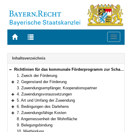
Zur
Zur
Toggle
Startseite
Trefferliste
navigati
von
der
BAYERN.RECHT
letzten
Navigation
Inhaltsverzeichnis
Suche
Richtlinien für das kommunale Förderprogramm zur Schaffung von Mietwohnraum in Bayern
Bereich reduzieren
1. Zweck der Förderung
2. Gegenstand der Förderung
Bereich erweitern
3. Zuwendungsempfänger, Kooperationspartner
4. Zuwendungsvoraussetzungen
Bereich erweitern
5. Art und Umfang der Zuwendung
Bereich erweitern
6. Bedingungen des Darlehens
Bereich erweitern
7. Zuwendungsfähige Kosten
Bereich erweitern
8. Angemessenheit der Wohnfläche
9. Belegungsbindung
10. Mietbindung