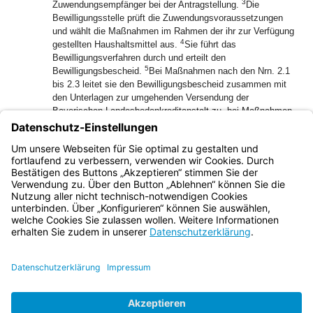
3
Zuwendungsempfänger bei der Antragstellung.
Die
Bewilligungsstelle prüft die Zuwendungsvoraussetzungen
und wählt die Maßnahmen im Rahmen der ihr zur Verfügung
4
gestellten Haushaltsmittel aus.
Sie führt das
Bewilligungsverfahren durch und erteilt den
5
Bewilligungsbescheid.
Bei Maßnahmen nach den Nrn. 2.1
bis 2.3 leitet sie den Bewilligungsbescheid zusammen mit
den Unterlagen zur umgehenden Versendung der
Bayerischen Landesbodenkreditanstalt zu, bei Maßnahmen
nach Nr. 2.4 versendet sie den Bescheid unmittelbar an den
6
Zuwendungsempfänger.
Die Bewilligungsstelle veranlasst
die Auszahlung der Fördermittel und prüft den
Verwendungsnachweis.
Bayern.de
BayernPortal
Datenschutz
Impressum
Barrierefreiheit
Hilfe