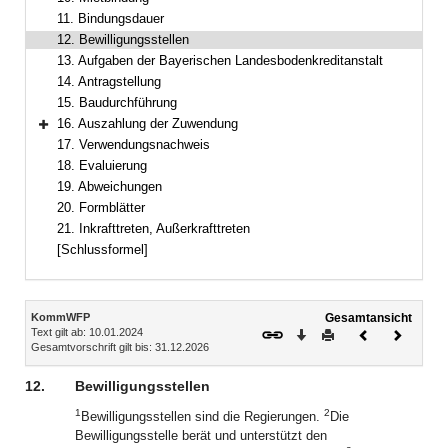
11. Bindungsdauer
12. Bewilligungsstellen
13. Aufgaben der Bayerischen Landesbodenkreditanstalt
14. Antragstellung
15. Baudurchführung
16. Auszahlung der Zuwendung
Bereich erweitern
17. Verwendungsnachweis
18. Evaluierung
19. Abweichungen
20. Formblätter
21. Inkrafttreten, Außerkrafttreten
[Schlussformel]
Inhalt
KommWFP
Gesamtansicht
Text gilt ab: 10.01.2024
Download
Drucken
Vorheriges
Nächste
Gesamtvorschrift gilt bis: 31.12.2026
Dokument
Dokume
12.
Bewilligungsstellen
1
2
Bewilligungsstellen sind die Regierungen.
Die
Bewilligungsstelle berät und unterstützt den