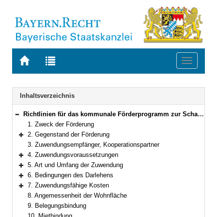
Zur
Zur
Toggle
Startseite
Trefferliste
navigati
von
der
BAYERN.RECHT
letzten
Navigation
Inhaltsverzeichnis
Suche
Richtlinien für das kommunale Förderprogramm zur Schaffung von Mietwohnraum in Bayern
Bereich reduzieren
1. Zweck der Förderung
2. Gegenstand der Förderung
Bereich erweitern
3. Zuwendungsempfänger, Kooperationspartner
4. Zuwendungsvoraussetzungen
Bereich erweitern
5. Art und Umfang der Zuwendung
Bereich erweitern
6. Bedingungen des Darlehens
Bereich erweitern
7. Zuwendungsfähige Kosten
Bereich erweitern
8. Angemessenheit der Wohnfläche
9. Belegungsbindung
10. Mietbindung