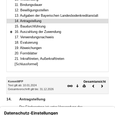
11. Bindungsdauer
12. Bewilligungsstellen
13. Aufgaben der Bayerischen Landesbodenkreditanstalt
14. Antragstellung
15. Baudurchführung
16. Auszahlung der Zuwendung
Bereich erweitern
17. Verwendungsnachweis
18. Evaluierung
19. Abweichungen
20. Formblätter
21. Inkrafttreten, Außerkrafttreten
[Schlussformel]
Inhalt
KommWFP
Gesamtansicht
Text gilt ab: 10.01.2024
Download
Drucken
Vorheriges
Nächste
Gesamtvorschrift gilt bis: 31.12.2026
Dokument
Dokume
14.
Antragstellung
Der Förderantrag ist unter Verwendung des
Antragsformblatts KommWFP I mit den dort bezeichneten