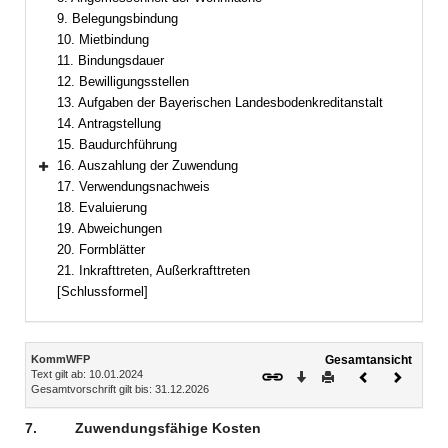
9. Belegungsbindung
10. Mietbindung
11. Bindungsdauer
12. Bewilligungsstellen
13. Aufgaben der Bayerischen Landesbodenkreditanstalt
14. Antragstellung
15. Baudurchführung
16. Auszahlung der Zuwendung
Bereich erweitern
17. Verwendungsnachweis
18. Evaluierung
19. Abweichungen
20. Formblätter
21. Inkrafttreten, Außerkrafttreten
[Schlussformel]
Inhalt
KommWFP
Gesamtansicht
Text gilt ab: 10.01.2024
Download
Drucken
Vorheriges
Nächste
Gesamtvorschrift gilt bis: 31.12.2026
Dokument
Dokume
7.
Zuwendungsfähige Kosten