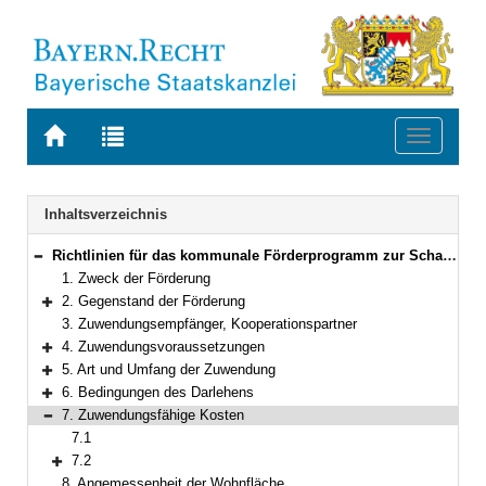
Zur
Zur
Toggle
Startseite
Trefferliste
navigati
von
der
BAYERN.RECHT
letzten
Navigation
Inhaltsverzeichnis
Suche
Richtlinien für das kommunale Förderprogramm zur Schaffung von Mietwohnraum in Bayern
Bereich reduzieren
1. Zweck der Förderung
2. Gegenstand der Förderung
Bereich erweitern
3. Zuwendungsempfänger, Kooperationspartner
4. Zuwendungsvoraussetzungen
Bereich erweitern
5. Art und Umfang der Zuwendung
Bereich erweitern
6. Bedingungen des Darlehens
Bereich erweitern
7. Zuwendungsfähige Kosten
Bereich reduzieren
7.1
7.2
Bereich erweitern
8. Angemessenheit der Wohnfläche