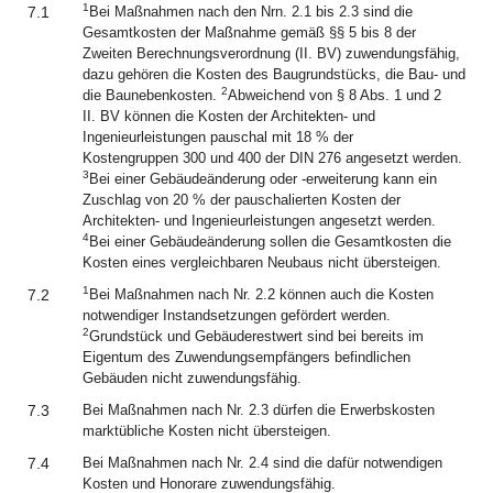
1
7.1
Bei Maßnahmen nach den Nrn. 2.1 bis 2.3 sind die
Gesamtkosten der Maßnahme gemäß §§ 5 bis 8 der
Zweiten Berechnungsverordnung (II. BV) zuwendungsfähig,
dazu gehören die Kosten des Baugrundstücks, die Bau- und
2
die Baunebenkosten.
Abweichend von § 8 Abs. 1 und 2
II. BV können die Kosten der Architekten- und
Ingenieurleistungen pauschal mit 18 % der
Kostengruppen 300 und 400 der DIN 276 angesetzt werden.
3
Bei einer Gebäudeänderung oder ‑erweiterung kann ein
Zuschlag von 20 % der pauschalierten Kosten der
Architekten- und Ingenieurleistungen angesetzt werden.
4
Bei einer Gebäudeänderung sollen die Gesamtkosten die
Kosten eines vergleichbaren Neubaus nicht übersteigen.
1
7.2
Bei Maßnahmen nach Nr. 2.2 können auch die Kosten
notwendiger Instandsetzungen gefördert werden.
2
Grundstück und Gebäuderestwert sind bei bereits im
Eigentum des Zuwendungsempfängers befindlichen
Gebäuden nicht zuwendungsfähig.
7.3
Bei Maßnahmen nach Nr. 2.3 dürfen die Erwerbskosten
marktübliche Kosten nicht übersteigen.
7.4
Bei Maßnahmen nach Nr. 2.4 sind die dafür notwendigen
Kosten und Honorare zuwendungsfähig.