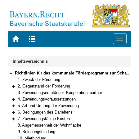
Zur
Zur
Toggle
Startseite
Trefferliste
navigati
von
der
BAYERN.RECHT
letzten
Navigation
Inhaltsverzeichnis
Suche
Richtlinien für das kommunale Förderprogramm zur Schaffung von Mietwohnraum in Bayern
Bereich reduzieren
1. Zweck der Förderung
2. Gegenstand der Förderung
Bereich erweitern
3. Zuwendungsempfänger, Kooperationspartner
4. Zuwendungsvoraussetzungen
Bereich erweitern
5. Art und Umfang der Zuwendung
Bereich erweitern
6. Bedingungen des Darlehens
Bereich erweitern
7. Zuwendungsfähige Kosten
Bereich erweitern
8. Angemessenheit der Wohnfläche
9. Belegungsbindung
10. Mietbindung