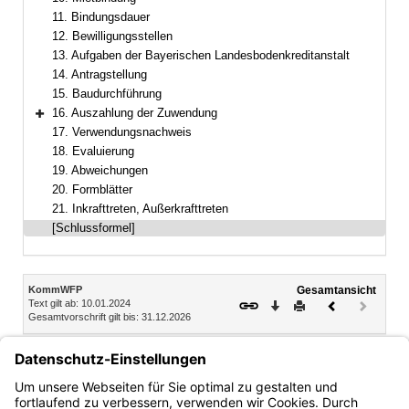
11. Bindungsdauer
12. Bewilligungsstellen
13. Aufgaben der Bayerischen Landesbodenkreditanstalt
14. Antragstellung
15. Baudurchführung
16. Auszahlung der Zuwendung
Bereich erweitern
17. Verwendungsnachweis
18. Evaluierung
19. Abweichungen
20. Formblätter
21. Inkrafttreten, Außerkrafttreten
[Schlussformel]
Inhalt
KommWFP
Gesamtansicht
Text gilt ab: 10.01.2024
Download
Drucken
Vorheriges
Nächste
Gesamtvorschrift gilt bis: 31.12.2026
Dokument
Dokume
(inaktiv)
Helmut Schütz
Ministerialdirektor