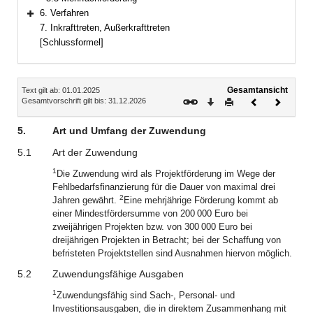
6. Verfahren
Bereich erweitern
7. Inkrafttreten, Außerkrafttreten
[Schlussformel]
Inhalt
Gesamtansicht
Text gilt ab: 01.01.2025
Download
Drucken
Vorheriges
Nächste
Gesamtvorschrift gilt bis: 31.12.2026
Dokument
Dokume
5.
Art und Umfang der Zuwendung
5.1
Art der Zuwendung
1
Die Zuwendung wird als Projektförderung im Wege der
Fehlbedarfsfinanzierung für die Dauer von maximal drei
2
Jahren gewährt.
Eine mehrjährige Förderung kommt ab
einer Mindestfördersumme von 200 000 Euro bei
zweijährigen Projekten bzw. von 300 000 Euro bei
dreijährigen Projekten in Betracht; bei der Schaffung von
befristeten Projektstellen sind Ausnahmen hiervon möglich.
5.2
Zuwendungsfähige Ausgaben
1
Zuwendungsfähig sind Sach-, Personal- und
Investitionsausgaben, die in direktem Zusammenhang mit