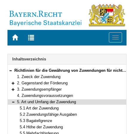
Zur
Zur
Toggle
Startseite
Trefferliste
navigati
von
der
BAYERN.RECHT
letzten
Navigation
Inhaltsverzeichnis
Suche
Richtlinien für die Gewährung von Zuwendungen für nichtstaatliche Museen in Bayern
Bereich reduzieren
1. Zweck der Zuwendung
2. Gegenstand der Förderung
Bereich erweitern
3. Zuwendungsempfänger
Bereich erweitern
4. Zuwendungsvoraussetzungen
5. Art und Umfang der Zuwendung
Bereich reduzieren
5.1 Art der Zuwendung
5.2 Zuwendungsfähige Ausgaben
5.3 Bagatellgrenze
5.4 Höhe der Zuwendung
5.5 Mehrfachförderung