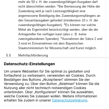
mehr als 50 v. H. der zuwendungsfähigen Ausgaben darf
3
nicht überschritten werden.
Bei Bemessung der Höhe der
Zuwendung wird je nach Leistungsfähigkeit eine
angemessene Beteiligung des Zuwendungsempfängers an
den Gesamtausgaben gefordert (mindestens 10 v. H. der
4
zuwendungsfähigen Ausgaben).
Es können nur solche
Mittel als Eigenmittel berücksichtigt werden, über die der
Antragsteller frei verfügen kann (also z. B. keine
5
zweckgebundenen Spenden).
Ausnahmen der Sätze 2 und
3 sind im Einvernehmen mit dem Bayerischen
Staatsministerium für Wissenschaft und Kunst möglich.
5.5
Mehrfachförderung
Eine Zuwendung kann nicht ausgereicht werden, soweit
bereits für das Projekt Zuwendungen des Freistaats Bayern
aufgrund anderer Rechtsvorschriften ausgereicht werden
(Verbot der Mehrfachförderung).
Bayern.de
BayernPortal
Datenschutz