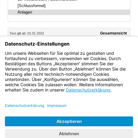
[Schlussformel]
Anlagen
Inhalt
Gesamtansicht
Text gilt ab: 01.01.2022
Download
Drucken
Vorheriges
Nächste
Gesamtvorschrift gilt bis: 31.12.2027
Dokument
Dokume
(inaktiv)
Anlagen
Anlage: Übersicht der zuwendungsfähigen Ausgaben
(zu Nr. 5.2)
Bayern.de
BayernPortal
Datenschutz
Impressum
Barrierefreiheit
Hilfe
Kontakt