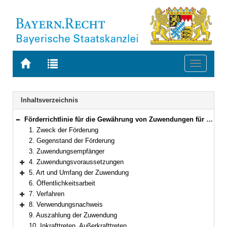
Zur
Zur
Toggle
Startseite
Trefferliste
navigati
von
der
BAYERN.RECHT
letzten
Navigation
Inhaltsverzeichnis
Suche
Förderrichtlinie für die Gewährung von Zuwendungen für Baumaßnahmen an Bildungseinrichtungen parteinaher politischer Stiftungen und Vereine
Bereich reduzieren
1. Zweck der Förderung
2. Gegenstand der Förderung
3. Zuwendungsempfänger
4. Zuwendungsvoraussetzungen
Bereich erweitern
5. Art und Umfang der Zuwendung
Bereich erweitern
6. Öffentlichkeitsarbeit
7. Verfahren
Bereich erweitern
8. Verwendungsnachweis
Bereich erweitern
9. Auszahlung der Zuwendung
10. Inkrafttreten, Außerkrafttreten