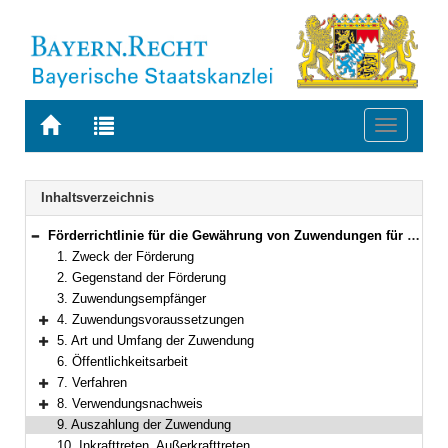
Zur
Zur
Toggle
Startseite
Trefferliste
navigati
von
der
BAYERN.RECHT
letzten
Navigation
Inhaltsverzeichnis
Suche
Förderrichtlinie für die Gewährung von Zuwendungen für Baumaßnahmen an Bildungseinrichtungen parteinaher politischer Stiftungen und Vereine
Bereich reduzieren
1. Zweck der Förderung
2. Gegenstand der Förderung
3. Zuwendungsempfänger
4. Zuwendungsvoraussetzungen
Bereich erweitern
5. Art und Umfang der Zuwendung
Bereich erweitern
6. Öffentlichkeitsarbeit
7. Verfahren
Bereich erweitern
8. Verwendungsnachweis
Bereich erweitern
9. Auszahlung der Zuwendung
10. Inkrafttreten, Außerkrafttreten