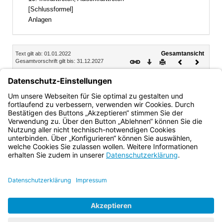
[Schlussformel]
Anlagen
Inhalt
Gesamtansicht
Text gilt ab: 01.01.2022
Download
Drucken
Vorheriges
Nächste
Gesamtvorschrift gilt bis: 31.12.2027
Dokument
Dokume
9.
Auszahlung der Zuwendung
Die Zuwendung wird auf gesonderten Abruf entsprechend
Nr. 1.4 ANBest-P ausbezahlt.
Bayern.de
BayernPortal
Datenschutz
Impressum
Barrierefreiheit
Hilfe