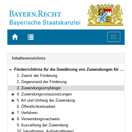
Zur
Zur
Toggle
Startseite
Trefferliste
navigati
von
der
BAYERN.RECHT
letzten
Navigation
Inhaltsverzeichnis
Suche
Förderrichtlinie für die Gewährung von Zuwendungen für Baumaßnahmen an Bildungseinrichtungen parteinaher politischer Stiftungen und Vereine
Bereich reduzieren
1. Zweck der Förderung
2. Gegenstand der Förderung
3. Zuwendungsempfänger
4. Zuwendungsvoraussetzungen
Bereich erweitern
5. Art und Umfang der Zuwendung
Bereich erweitern
6. Öffentlichkeitsarbeit
7. Verfahren
Bereich erweitern
8. Verwendungsnachweis
Bereich erweitern
9. Auszahlung der Zuwendung
10. Inkrafttreten, Außerkrafttreten