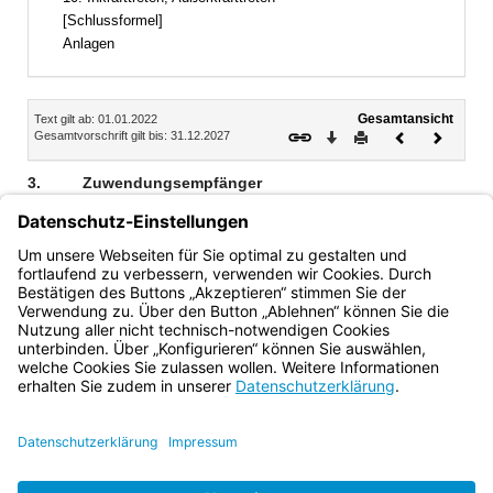
[Schlussformel]
Anlagen
Inhalt
Gesamtansicht
Text gilt ab: 01.01.2022
Download
Drucken
Vorheriges
Nächste
Gesamtvorschrift gilt bis: 31.12.2027
Dokument
Dokume
3.
Zuwendungsempfänger
Zuwendungsempfänger können die in Kapitel 05 05 Titel
684 06 genannten parteinahen politischen Stiftungen und
Vereine sein, soweit sie zum 1. Januar 2022 über eigene
oder angemietete Bildungsstätten verfügen.
Bayern.de
BayernPortal
Datenschutz
Impressum
Barrierefreiheit