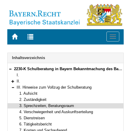
Zur
Zur
Toggle
Startseite
Trefferliste
navigati
von
der
BAYERN.RECHT
letzten
Navigation
Inhaltsverzeichnis
Suche
2230-K Schulberatung in Bayern Bekanntmachung des Bayerischen Staatsministeriums für Unterricht und Kultus vom 29. Oktober 2001, Az. VI/9-S4305-6/40 922 (KWMBl. I S. 454) (StAnz. Nr. 47)
Bereich reduzieren
I.
II.
Bereich erweitern
III. Hinweise zum Vollzug der Schulberatung
Bereich reduzieren
1. Aufsicht
2. Zuständigkeit
3. Sprechzeiten, Beratungsraum
4. Verschwiegenheit und Auskunftserteilung
5. Dienstreisen
6. Tätigkeitsbericht
7. Kosten und Sachaufwand