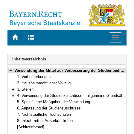
Zur
Zur
Toggle
Startseite
Trefferliste
navigati
von
der
BAYERN.RECHT
letzten
Navigation
Inhaltsverzeichnis
Suche
Verwendung der Mittel zur Verbesserung der Studienbedingungen (Studienzuschüsse)
Bereich reduzieren
1. Vorbemerkungen
2. Haushaltsrechtlicher Vollzug
3. Stellen
Bereich erweitern
4. Verwendung der Studienzuschüsse – allgemeine Grundsätze
Bereich erweitern
5. Spezifische Maßgaben der Verwendung
6. Anpassung der Studienzuschüsse
7. Nichtstaatliche Hochschulen
8. Inkrafttreten, Außerkrafttreten
[Schlussformel]