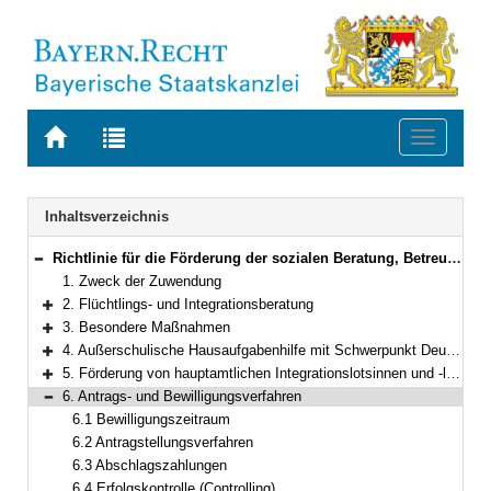
Zur
Zur
Toggle
Startseite
Trefferliste
navigati
von
der
BAYERN.RECHT
letzten
Navigation
Inhaltsverzeichnis
Suche
Richtlinie für die Förderung der sozialen Beratung, Betreuung und Integration von Menschen mit Migrationsgeschichte
Bereich reduzieren
1. Zweck der Zuwendung
2. Flüchtlings- und Integrationsberatung
Bereich erweitern
3. Besondere Maßnahmen
Bereich erweitern
4. Außerschulische Hausaufgabenhilfe mit Schwerpunkt Deutschförderung
Bereich erweitern
5. Förderung von hauptamtlichen Integrationslotsinnen und -lotsen
Bereich erweitern
6. Antrags- und Bewilligungsverfahren
Bereich reduzieren
6.1 Bewilligungszeitraum
6.2 Antragstellungsverfahren
6.3 Abschlagszahlungen
6.4 Erfolgskontrolle (Controlling)