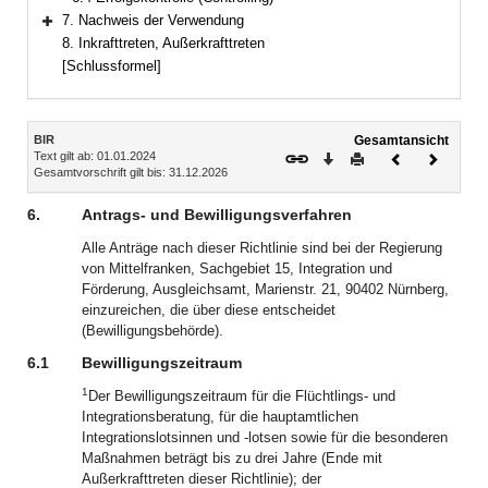
7. Nachweis der Verwendung
Bereich erweitern
8. Inkrafttreten, Außerkrafttreten
[Schlussformel]
Inhalt
BIR
Gesamtansicht
Text gilt ab: 01.01.2024
Download
Drucken
Vorheriges
Nächste
Gesamtvorschrift gilt bis: 31.12.2026
Dokument
Dokume
6.
Antrags- und Bewilligungsverfahren
Alle Anträge nach dieser Richtlinie sind bei der Regierung
von Mittelfranken, Sachgebiet 15, Integration und
Förderung, Ausgleichsamt, Marienstr. 21, 90402 Nürnberg,
einzureichen, die über diese entscheidet
(Bewilligungsbehörde).
6.1
Bewilligungszeitraum
1
Der Bewilligungszeitraum für die Flüchtlings- und
Integrationsberatung, für die hauptamtlichen
Integrationslotsinnen und -lotsen sowie für die besonderen
Maßnahmen beträgt bis zu drei Jahre (Ende mit
Außerkrafttreten dieser Richtlinie); der