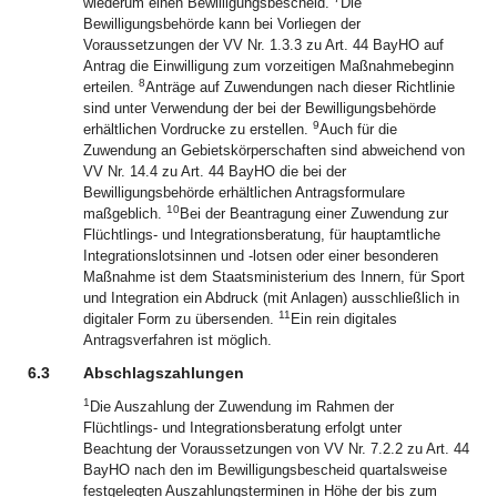
wiederum einen Bewilligungsbescheid.
Die
Bewilligungsbehörde kann bei Vorliegen der
Voraussetzungen der VV Nr. 1.3.3 zu Art. 44 BayHO auf
Antrag die Einwilligung zum vorzeitigen Maßnahmebeginn
8
erteilen.
Anträge auf Zuwendungen nach dieser Richtlinie
sind unter Verwendung der bei der Bewilligungsbehörde
9
erhältlichen Vordrucke zu erstellen.
Auch für die
Zuwendung an Gebietskörperschaften sind abweichend von
VV Nr. 14.4 zu Art. 44 BayHO die bei der
Bewilligungsbehörde erhältlichen Antragsformulare
10
maßgeblich.
Bei der Beantragung einer Zuwendung zur
Flüchtlings- und Integrationsberatung, für hauptamtliche
Integrationslotsinnen und -lotsen oder einer besonderen
Maßnahme ist dem Staatsministerium des Innern, für Sport
und Integration ein Abdruck (mit Anlagen) ausschließlich in
11
digitaler Form zu übersenden.
Ein rein digitales
Antragsverfahren ist möglich.
6.3
Abschlagszahlungen
1
Die Auszahlung der Zuwendung im Rahmen der
Flüchtlings- und Integrationsberatung erfolgt unter
Beachtung der Voraussetzungen von VV Nr. 7.2.2 zu Art. 44
BayHO nach den im Bewilligungsbescheid quartalsweise
festgelegten Auszahlungsterminen in Höhe der bis zum