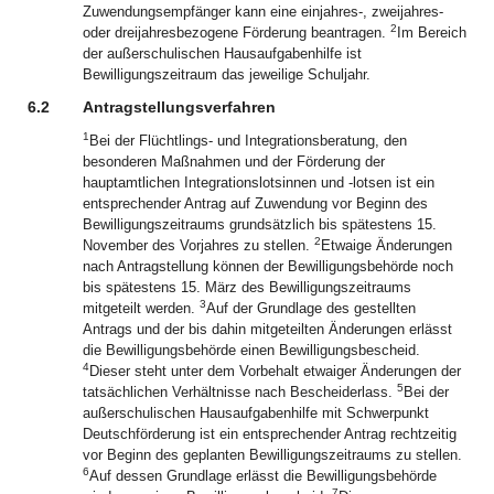
Zuwendungsempfänger kann eine einjahres-, zweijahres-
2
oder dreijahresbezogene Förderung beantragen.
Im Bereich
der außerschulischen Hausaufgabenhilfe ist
Bewilligungszeitraum das jeweilige Schuljahr.
6.2
Antragstellungsverfahren
1
Bei der Flüchtlings- und Integrationsberatung, den
besonderen Maßnahmen und der Förderung der
hauptamtlichen Integrationslotsinnen und -lotsen ist ein
entsprechender Antrag auf Zuwendung vor Beginn des
Bewilligungszeitraums grundsätzlich bis spätestens 15.
2
November des Vorjahres zu stellen.
Etwaige Änderungen
nach Antragstellung können der Bewilligungsbehörde noch
bis spätestens 15. März des Bewilligungszeitraums
3
mitgeteilt werden.
Auf der Grundlage des gestellten
Antrags und der bis dahin mitgeteilten Änderungen erlässt
die Bewilligungsbehörde einen Bewilligungsbescheid.
4
Dieser steht unter dem Vorbehalt etwaiger Änderungen der
5
tatsächlichen Verhältnisse nach Bescheiderlass.
Bei der
außerschulischen Hausaufgabenhilfe mit Schwerpunkt
Deutschförderung ist ein entsprechender Antrag rechtzeitig
vor Beginn des geplanten Bewilligungszeitraums zu stellen.
6
Auf dessen Grundlage erlässt die Bewilligungsbehörde
7