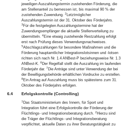
jeweiligen Auszahlungstermin zustehenden Förderung, die
am Stellenanteil zu bemessen ist, bis maximal 90 % der
2
zustehenden Zuwendung.
Letztmöglicher
Auszahlungstermin ist der 31. Oktober des Förderjahrs.
3
Für die festgelegten Auszahlungstermine hat der
Zuwendungsempfänger die aktuelle Stellenverteilung zu
4
übermitteln.
Eine etwaig zustehende Restzahlung erfolgt
erst nach Prüfung dieses Verwendungsnachweises.
5
Abschlagszahlungen für besondere Maßnahmen und die
Förderung hauptamtlicher Integrationslotsinnen und -lotsen
richten sich nach Nr. 1.4 ANBest-P beziehungsweise Nr. 1.3
6
ANBest-K.
Der Regelfall stellt die Auszahlung im laufenden
7
Förderjahr dar.
Die Anträge sind unter Verwendung der bei
der Bewilligungsbehörde erhältlichen Vordrucke zu erstellen.
8
Ein Antrag auf Auszahlung muss bis spätestens zum 31.
Oktober des Förderjahrs erfolgen.
6.4
Erfolgskontrolle (Controlling)
1
Das Staatsministerium des Innern, für Sport und
Integration führt eine Erfolgskontrolle der Förderung der
2
Flüchtlings- und Integrationsberatung durch.
Hierzu sind
die Träger der Flüchtlings- und Integrationsberatung
verpflichtet, aktuelle Daten zu ihrer Beratungstätigkeit zu