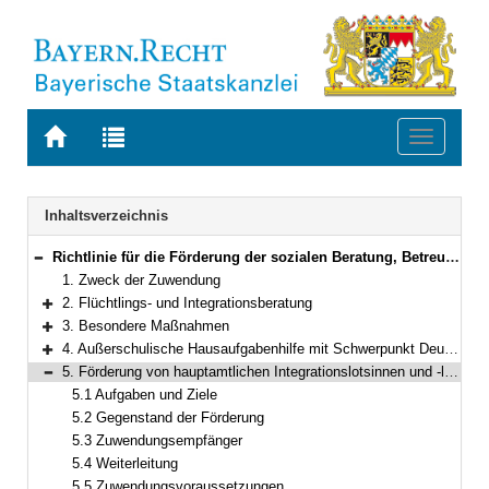
Zur
Zur
Toggle
Startseite
Trefferliste
navigati
von
der
BAYERN.RECHT
letzten
Navigation
Inhaltsverzeichnis
Suche
Richtlinie für die Förderung der sozialen Beratung, Betreuung und Integration von Menschen mit Migrationsgeschichte
Bereich reduzieren
1. Zweck der Zuwendung
2. Flüchtlings- und Integrationsberatung
Bereich erweitern
3. Besondere Maßnahmen
Bereich erweitern
4. Außerschulische Hausaufgabenhilfe mit Schwerpunkt Deutschförderung
Bereich erweitern
5. Förderung von hauptamtlichen Integrationslotsinnen und -lotsen
Bereich reduzieren
5.1 Aufgaben und Ziele
5.2 Gegenstand der Förderung
5.3 Zuwendungsempfänger
5.4 Weiterleitung
5.5 Zuwendungsvoraussetzungen