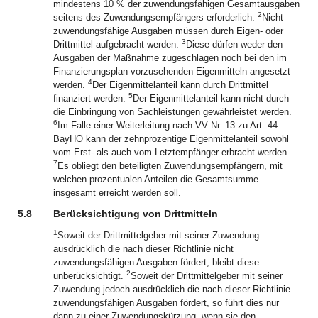
mindestens 10 % der zuwendungsfähigen Gesamtausgaben
2
seitens des Zuwendungsempfängers erforderlich.
Nicht
zuwendungsfähige Ausgaben müssen durch Eigen- oder
3
Drittmittel aufgebracht werden.
Diese dürfen weder den
Ausgaben der Maßnahme zugeschlagen noch bei den im
Finanzierungsplan vorzusehenden Eigenmitteln angesetzt
4
werden.
Der Eigenmittelanteil kann durch Drittmittel
5
finanziert werden.
Der Eigenmittelanteil kann nicht durch
die Einbringung von Sachleistungen gewährleistet werden.
6
Im Falle einer Weiterleitung nach VV Nr. 13 zu Art. 44
BayHO kann der zehnprozentige Eigenmittelanteil sowohl
vom Erst- als auch vom Letztempfänger erbracht werden.
7
Es obliegt den beteiligten Zuwendungsempfängern, mit
welchen prozentualen Anteilen die Gesamtsumme
insgesamt erreicht werden soll.
5.8
Berücksichtigung von Drittmitteln
1
Soweit der Drittmittelgeber mit seiner Zuwendung
ausdrücklich die nach dieser Richtlinie nicht
zuwendungsfähigen Ausgaben fördert, bleibt diese
2
unberücksichtigt.
Soweit der Drittmittelgeber mit seiner
Zuwendung jedoch ausdrücklich die nach dieser Richtlinie
zuwendungsfähigen Ausgaben fördert, so führt dies nur
dann zu einer Zuwendungskürzung, wenn sie den