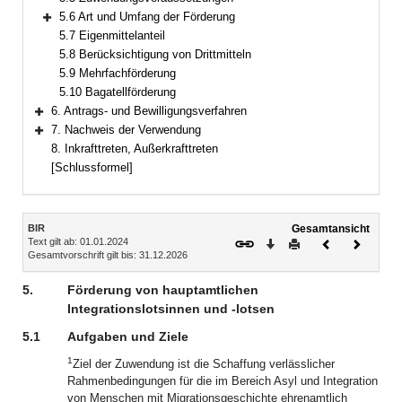
5.6 Art und Umfang der Förderung
Bereich erweitern
5.7 Eigenmittelanteil
5.8 Berücksichtigung von Drittmitteln
5.9 Mehrfachförderung
5.10 Bagatellförderung
6. Antrags- und Bewilligungsverfahren
Bereich erweitern
7. Nachweis der Verwendung
Bereich erweitern
8. Inkrafttreten, Außerkrafttreten
[Schlussformel]
Inhalt
BIR
Gesamtansicht
Text gilt ab: 01.01.2024
Download
Drucken
Vorheriges
Nächste
Gesamtvorschrift gilt bis: 31.12.2026
Dokument
Dokume
5.
Förderung von hauptamtlichen
Integrationslotsinnen und -lotsen
5.1
Aufgaben und Ziele
1
Ziel der Zuwendung ist die Schaffung verlässlicher
Rahmenbedingungen für die im Bereich Asyl und Integration
von Menschen mit Migrationsgeschichte ehrenamtlich