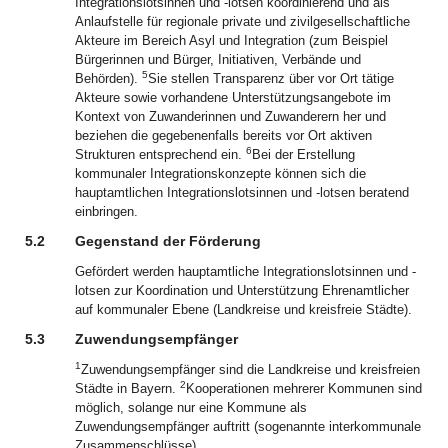
Integrationslotsinnen und -lotsen koordinierend und als
Anlaufstelle für regionale private und zivilgesellschaftliche
Akteure im Bereich Asyl und Integration (zum Beispiel
Bürgerinnen und Bürger, Initiativen, Verbände und
5
Behörden).
Sie stellen Transparenz über vor Ort tätige
Akteure sowie vorhandene Unterstützungsangebote im
Kontext von Zuwanderinnen und Zuwanderern her und
beziehen die gegebenenfalls bereits vor Ort aktiven
6
Strukturen entsprechend ein.
Bei der Erstellung
kommunaler Integrationskonzepte können sich die
hauptamtlichen Integrationslotsinnen und -lotsen beratend
einbringen.
5.2
Gegenstand der Förderung
Gefördert werden hauptamtliche Integrationslotsinnen und -
lotsen zur Koordination und Unterstützung Ehrenamtlicher
auf kommunaler Ebene (Landkreise und kreisfreie Städte).
5.3
Zuwendungsempfänger
1
Zuwendungsempfänger sind die Landkreise und kreisfreien
2
Städte in Bayern.
Kooperationen mehrerer Kommunen sind
möglich, solange nur eine Kommune als
Zuwendungsempfänger auftritt (sogenannte interkommunale
Zusammenschlüsse).