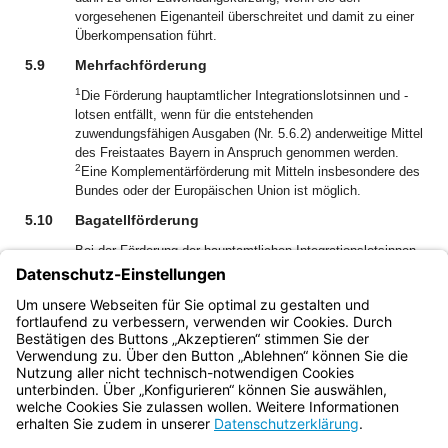
vorgesehenen Eigenanteil überschreitet und damit zu einer
Überkompensation führt.
5.9
Mehrfachförderung
1
Die Förderung hauptamtlicher Integrationslotsinnen und -
lotsen entfällt, wenn für die entstehenden
zuwendungsfähigen Ausgaben (Nr. 5.6.2) anderweitige Mittel
des Freistaates Bayern in Anspruch genommen werden.
2
Eine Komplementärförderung mit Mitteln insbesondere des
Bundes oder der Europäischen Union ist möglich.
5.10
Bagatellförderung
Bei der Förderung der hauptamtlichen Integrationslotsinnen
und -lotsen wird eine Förderung in der Regel nur gewährt,
wenn die abschließend festgestellten zuwendungsfähigen
Ausgaben für ein Förderjahr 20 000 Euro überschreiten
(Bagatellgrenze).
Bayern.de
BayernPortal
Datenschutz