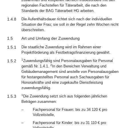
regionalen Fachstellen für Täterarbeit, die nach den
Standards der BAG Täterarbeit HG arbeiten.
1.4.8
Die Aufenthaltsdauer richtet sich nach der individuellen
Situation der Frau; sie soll in der Regel zehn Wochen nicht
überschreiten.
1.5
Art und Umfang der Zuwendung
1.5.1
Die staatliche Zuwendung wird im Rahmen einer
Projektförderung als Festbetragsfinanzierung gewährt.
1
1.5.2
Zuwendungsfähig sind Personalausgaben für Personal
2
gemäß Nr. 1.4.1.
In den Bereichen Verwaltung und
Gebäudemanagement sind anstelle von Personalausgaben
für festangestelltes Personal auch Sachausgaben für
Honorarkräfte und eine zugekaufte Dienstleistung
zuwendungsfähig.
1
1.5.3
Die Zuwendung setzt sich aus folgenden jährlichen
Beträgen zusammen:
–
Fachpersonal für Frauen: bis zu 34 120 € pro
Vollzeitstelle,
–
Fachpersonal für Kinder: bis zu 31 110 € pro
Vollzeitstelle,