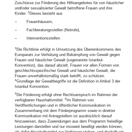
Zuschüsse zur Förderung des Hilfeangebotes für von häuslicher
und/oder sexualisierter Gewalt betroffene Frauen und ihre
2
Kinder.
Dieses besteht aus
–
Frauenhäusern,
–
Fachberatungsstellen (Notrufe),
–
Interventionsstellen.
3
Die Richtlinie erfolgt in Umsetzung des Übereinkommens des
Europarats zur Verhütung und Bekämpfung von Gewalt gegen
Frauen und häuslicher Gewalt (sogenannte Istanbul-
Konvention), das darauf abzielt, Frauen vor allen Formen von
geschlechtsspezifischer Gewalt und häuslicher Gewalt, die
Frauen unverhältnismäßig stark betrifft, zu schützen.
4
Grundlage der Gewaltbegriffe ist die Definition in Artikel 3 der
Istanbul Konvention.
5
Die Förderung erfolgt ohne Rechtsanspruch im Rahmen der
6
verfügbaren Haushaltsmittel.
Im Rahmen von
Veröffentlichungen und in öffentlicher Kommunikation im
Zusammenhang mit dem Förderprogramm sowie in direkter
Kommunikation mit Antragstellern ist ausdrücklich darauf
hinzuweisen, dass Zuwendungen aus dem Programm freiwillige
Leistungen darstellen und nur insoweit bewilligt werden können,
als dafür Haushaltsmittel zur Verfügung stehen, und deshalb ein