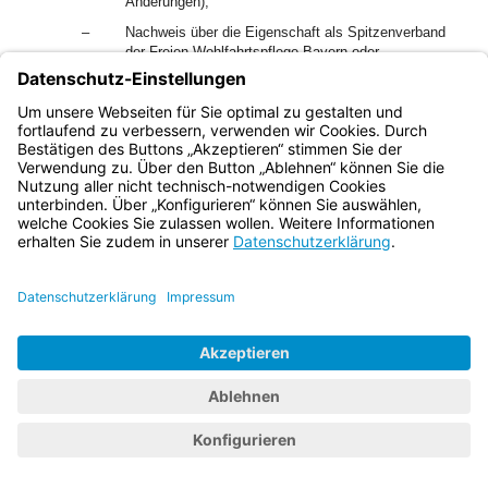
Änderungen),
–
Nachweis über die Eigenschaft als Spitzenverband
der Freien Wohlfahrtspflege Bayern oder
Zugehörigkeit zu einem Spitzenverband der Freien
Wohlfahrtspflege Bayern (bei Erstantrag oder
Änderungen),
–
Projektbeschreibung oder Konzept, gegebenenfalls
mit Ausführungen zur bisherigen Tätigkeit (bei
Erstantrag oder Änderungen),
–
Ausgaben- und Finanzierungsplan mit Übersicht über
die Personalausgaben,
–
Kostenzusagen aller kommunalen
Gebietskörperschaften im Einzugsbereich,
•
für Frauenhaus- und
Fachberatungsstellenförderung nur bei
Erstantrag,
•
für Interventionsstellen bei Erst- und
Folgeanträgen, es sei denn, es liegt bereits
eine mehrere Jahre betreffende Kostenzusage
vor.
–
Für Interventionsstellenförderung: schriftliche