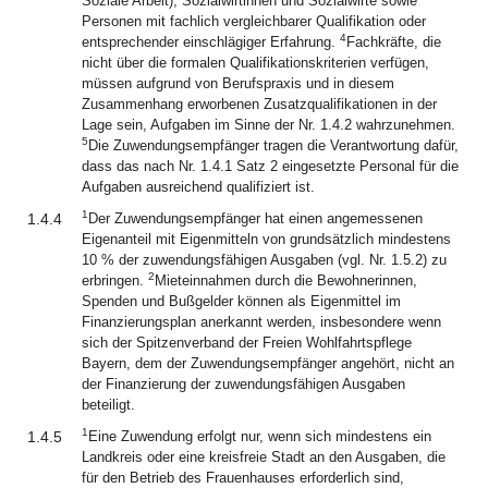
Soziale Arbeit), Sozialwirtinnen und Sozialwirte sowie
Personen mit fachlich vergleichbarer Qualifikation oder
4
entsprechender einschlägiger Erfahrung.
Fachkräfte, die
nicht über die formalen Qualifikationskriterien verfügen,
müssen aufgrund von Berufspraxis und in diesem
Zusammenhang erworbenen Zusatzqualifikationen in der
Lage sein, Aufgaben im Sinne der Nr. 1.4.2 wahrzunehmen.
5
Die Zuwendungsempfänger tragen die Verantwortung dafür,
dass das nach Nr. 1.4.1 Satz 2 eingesetzte Personal für die
Aufgaben ausreichend qualifiziert ist.
1
1.4.4
Der Zuwendungsempfänger hat einen angemessenen
Eigenanteil mit Eigenmitteln von grundsätzlich mindestens
10 % der zuwendungsfähigen Ausgaben (vgl. Nr. 1.5.2) zu
2
erbringen.
Mieteinnahmen durch die Bewohnerinnen,
Spenden und Bußgelder können als Eigenmittel im
Finanzierungsplan anerkannt werden, insbesondere wenn
sich der Spitzenverband der Freien Wohlfahrtspflege
Bayern, dem der Zuwendungsempfänger angehört, nicht an
der Finanzierung der zuwendungsfähigen Ausgaben
beteiligt.
1
1.4.5
Eine Zuwendung erfolgt nur, wenn sich mindestens ein
Landkreis oder eine kreisfreie Stadt an den Ausgaben, die
für den Betrieb des Frauenhauses erforderlich sind,