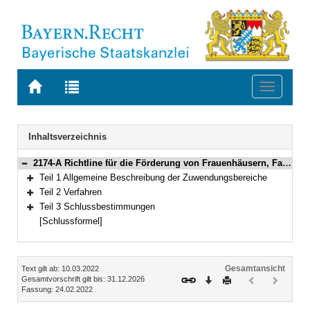
Zur
Zur
Toggle
Startseite
Trefferliste
navigati
von
der
BAYERN.RECHT
letzten
Navigation
Inhaltsverzeichnis
Suche
2174-A Richtline für die Förderung von Frauenhäusern, Fachberatungsstellen (Notrufe) und Interventionsstellen in Bayern Bekanntmachung des Bayerischen Staatsministeriums für Familie, Arbeit und Soziales vom 24. Februar 2022, Az. VI4/6865-1/227 (BayMBl. Nr. 164)
Bereich reduzieren
Teil 1 Allgemeine Beschreibung der Zuwendungsbereiche
Bereich erweitern
Teil 2 Verfahren
Bereich erweitern
Teil 3 Schlussbestimmungen
Bereich erweitern
[Schlussformel]
Inhalt
Gesamtansicht
Text gilt ab: 10.03.2022
Download
Drucken
Vorheriges
Nächste
Gesamtvorschrift gilt bis: 31.12.2026
Fassung: 24.02.2022
Dokument
Dokume
(inaktiv)
(inaktiv)