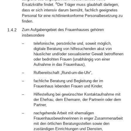
6
Ersatzkräfte findet.
Der Träger muss glaubhaft darlegen,
dass er sich intensiv darum bemüht, fachlich geeignetes
Personal für eine richtlinienkonforme Personalbesetzung zu
finden.
1.4.2
Zum Aufgabengebiet des Frauenhauses gehören
insbesondere
–
telefonische, persönliche und, soweit möglich,
digitale Beratung von hilfesuchenden akut von
häuslicher und/oder sexualisierter Gewalt betroffenen
oder bedrohten Frauen (unabhängig von einer
Aufnahme in das Frauenhaus),
–
Rufbereitschaft „Rund-um-die-Uhr“,
–
fachliche Beratung und Begleitung der im
Frauenhaus lebenden Frauen und Kinder,
–
Hilfestellung bei gewünschter Kontaktaufnahme mit
der Ehefrau, dem Ehemann, der Partnerin oder dem
Partner,
–
nachgehende Arbeit mit ehemaligen
Frauenhausbewohnerinnen in enger Zusammenarbeit
mit den örtlichen Beratungsstellen sowie den
zuständigen Einrichtungen und Diensten,