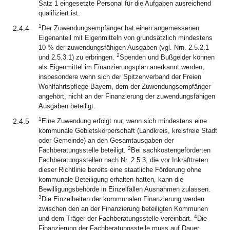
Satz 1 eingesetzte Personal für die Aufgaben ausreichend
qualifiziert ist.
1
2.4.4
Der Zuwendungsempfänger hat einen angemessenen
Eigenanteil mit Eigenmitteln von grundsätzlich mindestens
10 % der zuwendungsfähigen Ausgaben (vgl. Nrn. 2.5.2.1
2
und 2.5.3.1) zu erbringen.
Spenden und Bußgelder können
als Eigenmittel im Finanzierungsplan anerkannt werden,
insbesondere wenn sich der Spitzenverband der Freien
Wohlfahrtspflege Bayern, dem der Zuwendungsempfänger
angehört, nicht an der Finanzierung der zuwendungsfähigen
Ausgaben beteiligt.
1
2.4.5
Eine Zuwendung erfolgt nur, wenn sich mindestens eine
kommunale Gebietskörperschaft (Landkreis, kreisfreie Stadt
oder Gemeinde) an den Gesamtausgaben der
2
Fachberatungsstelle beteiligt.
Bei sachkostengeförderten
Fachberatungsstellen nach Nr. 2.5.3, die vor Inkrafttreten
dieser Richtlinie bereits eine staatliche Förderung ohne
kommunale Beteiligung erhalten hatten, kann die
Bewilligungsbehörde in Einzelfällen Ausnahmen zulassen.
3
Die Einzelheiten der kommunalen Finanzierung werden
zwischen den an der Finanzierung beteiligten Kommunen
4
und dem Träger der Fachberatungsstelle vereinbart.
Die
Finanzierung der Fachberatungsstelle muss auf Dauer