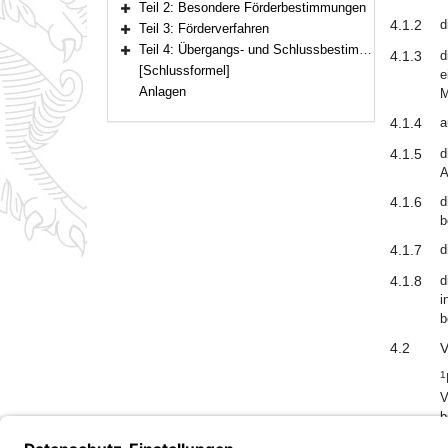
Teil 2: Besondere Förderbestimmungen
Bereich erweitern
4.1.2
d
Teil 3: Förderverfahren
Bereich erweitern
Teil 4: Übergangs- und Schlussbestimmungen
4.1.3
d
Bereich erweitern
[Schlussformel]
e
Anlagen
M
4.1.4
a
4.1.5
d
A
4.1.6
d
b
4.1.7
d
4.1.8
d
i
b
4.2
V
1
V
b
f