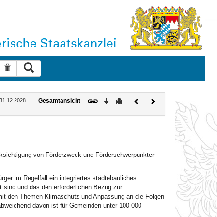
Suche ausführen
Suche zurücksetzen
Download
Drucken
Vorheriges
Nächstes
: 31.12.2028
Gesamtansicht
Dokument
Dokument
ksichtigung von Förderzweck und Förderschwerpunkten
ger im Regelfall ein integriertes städtebauliches
 sind und das den erforderlichen Bezug zur
 mit den Themen Klimaschutz und Anpassung an die Folgen
abweichend davon ist für Gemeinden unter 100 000