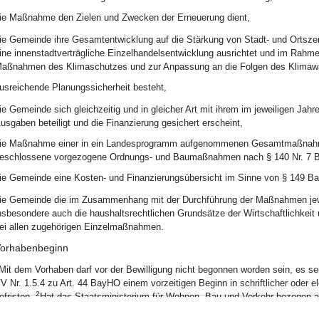
ie Maßnahme den Zielen und Zwecken der Erneuerung dient,
ie Gemeinde ihre Gesamtentwicklung auf die Stärkung von Stadt- und Ortsz
ine innenstadtverträgliche Einzelhandelsentwicklung ausrichtet und im 
aßnahmen des Klimaschutzes und zur Anpassung an die Folgen des Klimawa
usreichende Planungssicherheit besteht,
ie Gemeinde sich gleichzeitig und in gleicher Art mit ihrem im jeweiligen Jah
usgaben beteiligt und die Finanzierung gesichert erscheint,
ie Maßnahme einer in ein Landesprogramm aufgenommenen Gesamtmaßnahme
eschlossene vorgezogene Ordnungs- und Baumaßnahmen nach § 140 Nr. 7 
ie Gemeinde eine Kosten- und Finanzierungsübersicht im Sinne von § 149 BauGB
ie Gemeinde die im Zusammenhang mit der Durchführung der Maßnahmen jewei
nsbesondere auch die haushaltsrechtlichen Grundsätze der Wirtschaftlichke
ei allen zugehörigen Einzelmaßnahmen.
orhabenbeginn
Mit dem Vorhaben darf vor der Bewilligung nicht begonnen worden sein, es se
V Nr. 1.5.4 zu Art. 44 BayHO einem vorzeitigen Beginn in schriftlicher oder
2
efristen.
Hat das Staatsministerium für Wohnen, Bau und Verkehr bezogen a
4
ür diese Zustimmungen festgelegt, dürfen diese nicht überschritten werden.
A