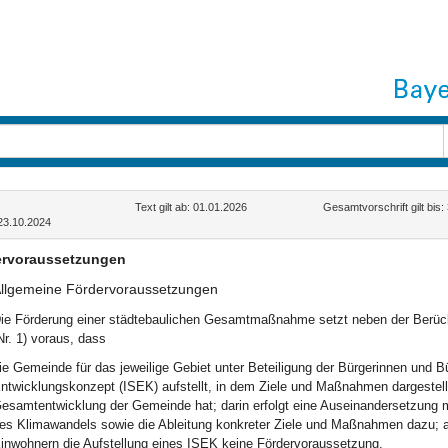
Text gilt ab: 01.01.2026
Gesamtvorschrift gilt bis
23.10.2024
ervoraussetzungen
llgemeine Fördervoraussetzungen
ie Förderung einer städtebaulichen Gesamtmaßnahme setzt neben der Berüc
Nr. 1) voraus, dass
ie Gemeinde für das jeweilige Gebiet unter Beteiligung der Bürgerinnen und Bür
ntwicklungskonzept (ISEK) aufstellt, in dem Ziele und Maßnahmen dargestellt
esamtentwicklung der Gemeinde hat; darin erfolgt eine Auseinandersetzung
es Klimawandels sowie die Ableitung konkreter Ziele und Maßnahmen dazu; 
inwohnern die Aufstellung eines ISEK keine Fördervoraussetzung,