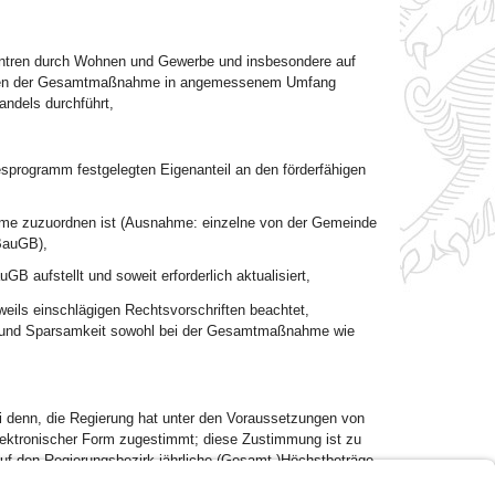
entren durch Wohnen und Gewerbe und insbesondere auf
Rahmen der Gesamtmaßnahme in angemessenem Umfang
ndels durchführt,
resprogramm festgelegten Eigenanteil an den förderfähigen
 zuzuordnen ist (Ausnahme: einzelne von der Gemeinde
BauGB),
 aufstellt und soweit erforderlich aktualisiert,
ls einschlägigen Rechtsvorschriften beachtet,
it und Sparsamkeit sowohl bei der Gesamtmaßnahme wie
i denn, die Regierung hat unter den Voraussetzungen von
 elektronischer Form zugestimmt; diese Zustimmung ist zu
uf den Regierungsbezirk jährliche (Gesamt-)Höchstbeträge
us einer Zustimmung kann kein Anspruch auf eine