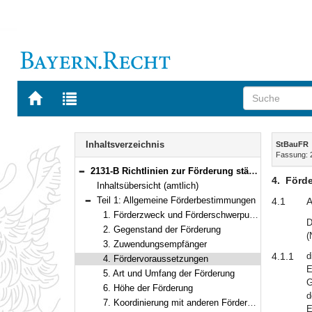
Zur
Zur
Startseite
Trefferliste
von
der
Navigation
BAYERN.RECHT
letzten
Inhalt
Inhaltsverzeichnis
StBauFR
Suche
Fassung: 
2131-B Richtlinien zur Förderung städtebaulicher Erneuerungsmaßnahmen (Städtebauförderungsrichtlinien – StBauFR) Bekanntmachung des Bayerischen Staatsministeriums für Wohnen, Bau und Verkehr vom 23. Oktober 2024, Az. 36-4607.1-6-1 (BayMBl. Nr. 524 )
Bereich reduzieren
4.
Förd
Inhaltsübersicht (amtlich)
Teil 1: Allgemeine Förderbestimmungen
4.1
A
Bereich reduzieren
1. Förderzweck und Förderschwerpunkte
D
2. Gegenstand der Förderung
(
3. Zuwendungsempfänger
4.1.1
d
4. Fördervoraussetzungen
E
5. Art und Umfang der Förderung
G
6. Höhe der Förderung
d
7. Koordinierung mit anderen Förderbereichen, Subsidiarität
E