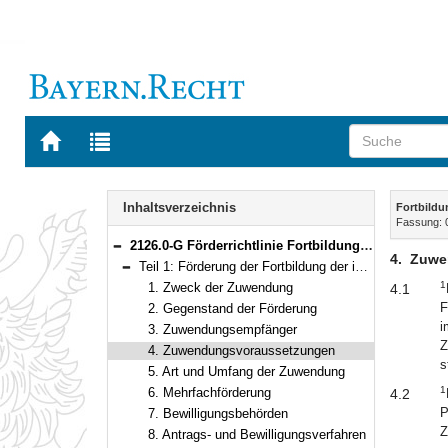
Zur
Zur
Startseite
Trefferliste
von
der
Navigation
BAYERN.RECHT
letzten
Inhalt
Inhaltsverzeichnis
Fortbildu
Suche
Fassung: 
2126.0-G Förderrichtlinie Fortbildung der in den Bereichen Behindertenhilfe und psychiatrische Versorgung tätigen Personen und Förderung der Betreuung von psychisch kranken Menschen durch Laienhelferinnen und Laienhelfer (Förderrichtlinie Fortbildung und Laienhelfer – Fortbildung- und Laienhelfer-FöR) Gemeinsame Bekanntmachung der Bayerischen Staatsministerien für Gesundheit und Pflege und für Familie, Arbeit und Soziales vom 7. Januar 2021, Az. 27h-G8096-2020/75-29 und II4/6438.01-1/6 (BayMBl. Nr. 41, 96)
Bereich reduzieren
4.
Zuwe
Teil 1: Förderung der Fortbildung der in den Bereichen Behindertenhilfe und psychiatrische Versorgung tätigen Personen
Bereich reduzieren
1
1. Zweck der Zuwendung
4.1
F
2. Gegenstand der Förderung
i
3. Zuwendungsempfänger
Z
4. Zuwendungsvoraussetzungen
s
5. Art und Umfang der Zuwendung
1
6. Mehrfachförderung
4.2
P
7. Bewilligungsbehörden
Z
8. Antrags- und Bewilligungsverfahren