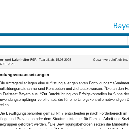
ng- und Laienhelfer-FöR
Text gilt ab: 15.05.2025
Gesamtvorschrift gilt bis
07.01.2021
ndungsvoraussetzungen
Die Antragsteller legen eine Auflistung aller geplanten Fortbildungsmaßnahme
3
ortbildungsmaßnahme sind Konzeption und Ziel auszuweisen.
Die an den F
4
m Freistaat Bayern aus.
Zur Durchführung von Erfolgskontrollen im Sinne der
uwendungsempfänger verpflichtet, die für eine Erfolgskontrolle notwendigen 
tellen.
Die Bewilligungsbehörden gemäß Nr. 7 entscheiden je nach Förderbereich im
flege und Prävention oder dem Staatsministerium für Familie, Arbeit und So
2
ielgruppen gefördert werden.
Die Bewilligungsbehörden setzen die Mindesttei
3