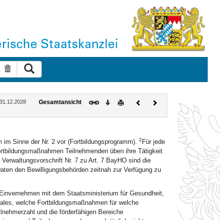
Suche ausführen
Suche zurücksetzen
Download
Drucken
Vorheriges
Nächstes
: 31.12.2028
Gesamtansicht
Dokument
Dokument
2
n im Sinne der Nr. 2 vor (Fortbildungsprogramm).
Für jede
ortbildungsmaßnahmen Teilnehmenden üben ihre Tätigkeit
 Verwaltungsvorschrift Nr. 7 zu Art. 7 BayHO sind die
Daten den Bewilligungsbehörden zeitnah zur Verfügung zu
 Einvernehmen mit dem Staatsministerium für Gesundheit,
ziales, welche Fortbildungsmaßnahmen für welche
lnehmerzahl und die förderfähigen Bereiche