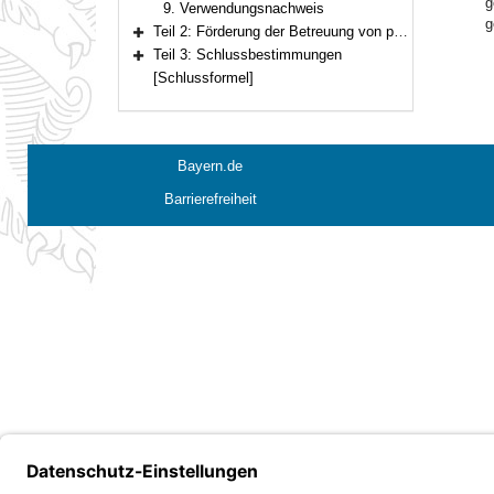
g
9. Verwendungsnachweis
g
Teil 2: Förderung der Betreuung von psychisch kranken Menschen durch Laienhelferinnen und Laienhelfer
Bereich erweitern
Teil 3: Schlussbestimmungen
Bereich erweitern
[Schlussformel]
Bayern.de
Barrierefreiheit