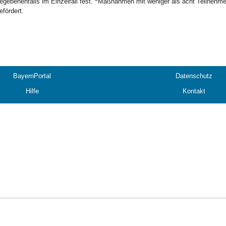
egebenenfalls im Einzelfall fest.
Maßnahmen mit weniger als acht Teilnehmer
efördert.
BayernPortal
Datenschutz
Hilfe
Kontakt