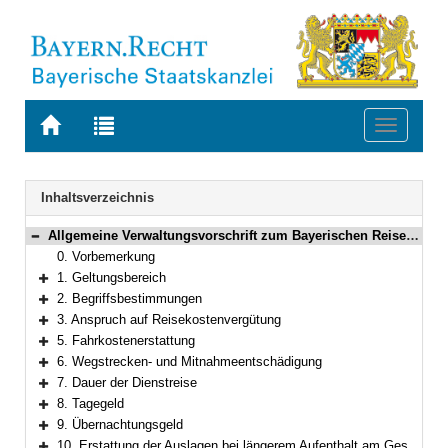
Zur
Zur
Toggle
Startseite
Trefferliste
navigati
von
der
BAYERN.RECHT
letzten
Navigation
Inhaltsverzeichnis
Suche
Allgemeine Verwaltungsvorschrift zum Bayerischen Reisekostengesetz
Bereich reduzieren
0. Vorbemerkung
1. Geltungsbereich
Bereich erweitern
2. Begriffsbestimmungen
Bereich erweitern
3. Anspruch auf Reisekostenvergütung
Bereich erweitern
5. Fahrkostenerstattung
Bereich erweitern
6. Wegstrecken- und Mitnahmeentschädigung
Bereich erweitern
7. Dauer der Dienstreise
Bereich erweitern
8. Tagegeld
Bereich erweitern
9. Übernachtungsgeld
Bereich erweitern
10. Erstattung der Auslagen bei längerem Aufenthalt am Geschäftsort