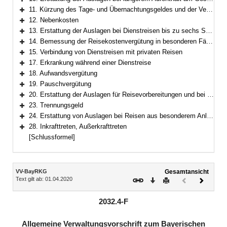
Bereich erweitern
11. Kürzung des Tage- und Übernachtungsgeldes und der Vergütung nach Art. 10 Abs. 1 BayRKG
Bereich erweitern
12. Nebenkosten
Bereich erweitern
13. Erstattung der Auslagen bei Dienstreisen bis zu sechs Stunden Dauer und bei Dienstgängen
Bereich erweitern
14. Bemessung der Reisekostenvergütung in besonderen Fällen
Bereich erweitern
15. Verbindung von Dienstreisen mit privaten Reisen
Bereich erweitern
17. Erkrankung während einer Dienstreise
Bereich erweitern
18. Aufwandsvergütung
Bereich erweitern
19. Pauschvergütung
Bereich erweitern
20. Erstattung der Auslagen für Reisevorbereitungen und bei vorzeitiger Beendigung des Dienstgeschäfts
Bereich erweitern
23. Trennungsgeld
Bereich erweitern
24. Erstattung von Auslagen bei Reisen aus besonderem Anlass
Bereich erweitern
28. Inkrafttreten, Außerkrafttreten
Bereich erweitern
[Schlussformel]
Inhalt
VV-BayRKG
Gesamtansicht
Text gilt ab: 01.04.2020
Download
Drucken
Vorheriges
Nächste
Dokument
Dokume
(inaktiv)
2032.4-F
Allgemeine Verwaltungsvorschrift zum Bayerischen