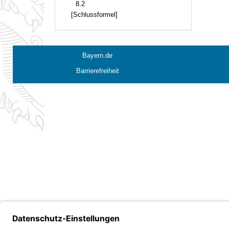
8.2
[Schlussformel]
Bayern.de
Barrierefreiheit