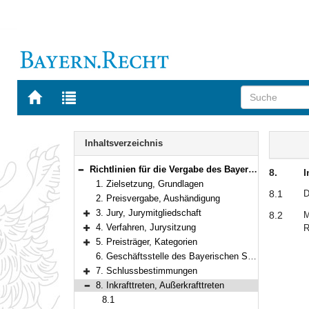
Zur
Zur
Startseite
Trefferliste
von
der
Navigation
BAYERN.RECHT
letzten
Inhalt
Inhaltsverzeichnis
Suche
Richtlinien für die Vergabe des Bayerischen Sportpreises
8.
I
Bereich reduzieren
1. Zielsetzung, Grundlagen
8.1
D
2. Preisvergabe, Aushändigung
3. Jury, Jurymitgliedschaft
8.2
M
Bereich erweitern
4. Verfahren, Jurysitzung
R
Bereich erweitern
5. Preisträger, Kategorien
Bereich erweitern
6. Geschäftsstelle des Bayerischen Sportpreises
7. Schlussbestimmungen
Bereich erweitern
8. Inkrafttreten, Außerkrafttreten
Bereich reduzieren
8.1