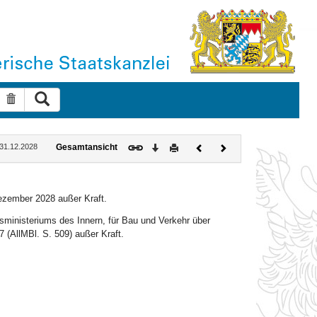
Suche ausführen
Suche zurücksetzen
Download
Drucken
Vorheriges
Nächstes
: 31.12.2028
Gesamtansicht
Dokument
Dokument
Dezember 2028 außer Kraft.
sministeriums des Innern, für Bau und Verkehr über
 (AllMBl. S. 509) außer Kraft.