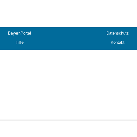
BayernPortal
Datenschutz
Hilfe
Kontakt