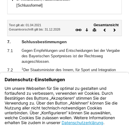
Bereich erweitern
[Schlussformel]
Inhalt
Gesamtansicht
Text gilt ab: 01.04.2021
Download
Drucken
Vorheriges
Nächste
Gesamtvorschrift gilt bis: 31.12.2028
Dokument
Dokume
7.
Schlussbestimmungen
7.1
Gegen Empfehlungen und Entscheidungen bei der Vergabe
des Bayerischen Sportpreises ist der Rechtsweg
ausgeschlossen.
1
7.2
Der Staatsminister des Innern, für Sport und Integration
entscheidet in Zweifelsfragen bei Auslegung und
2
Anwendung dieser Richtlinien.
Er kann Ausnahmen von
den Bestimmungen dieser Richtlinien zulassen, nicht
jedoch zu Nr. 3.3 Satz 1, 6 und 7 und Nr. 4.3 Satz 2 und 3.
Bayern.de
BayernPortal
Datenschutz