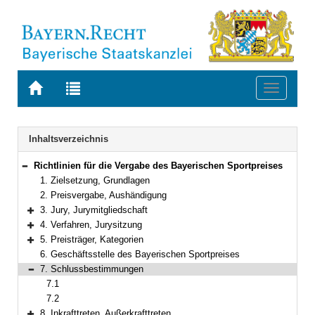
Zur
Zur
Toggle
Startseite
Trefferliste
navigati
von
der
BAYERN.RECHT
letzten
Navigation
Inhaltsverzeichnis
Suche
Richtlinien für die Vergabe des Bayerischen Sportpreises
Bereich reduzieren
1. Zielsetzung, Grundlagen
2. Preisvergabe, Aushändigung
3. Jury, Jurymitgliedschaft
Bereich erweitern
4. Verfahren, Jurysitzung
Bereich erweitern
5. Preisträger, Kategorien
Bereich erweitern
6. Geschäftsstelle des Bayerischen Sportpreises
7. Schlussbestimmungen
Bereich reduzieren
7.1
7.2
8. Inkrafttreten, Außerkrafttreten