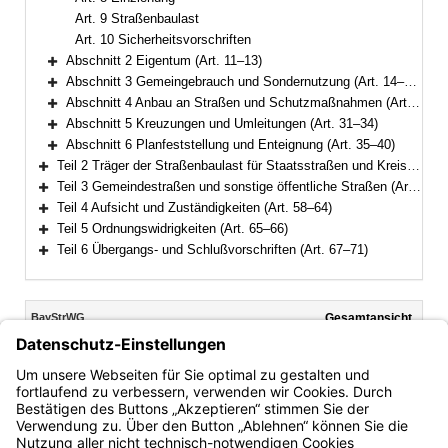
Art. 9 Straßenbaulast
Art. 10 Sicherheitsvorschriften
Abschnitt 2 Eigentum (Art. 11–13)
Bereich erweitern
Abschnitt 3 Gemeingebrauch und Sondernutzung (Art. 14–22a)
Bereich erweitern
Abschnitt 4 Anbau an Straßen und Schutzmaßnahmen (Art. 23–30)
Bereich erweitern
Abschnitt 5 Kreuzungen und Umleitungen (Art. 31–34)
Bereich erweitern
Abschnitt 6 Planfeststellung und Enteignung (Art. 35–40)
Bereich erweitern
Teil 2 Träger der Straßenbaulast für Staatsstraßen und Kreisstraßen (Art. 41–45)
Bereich erweitern
Teil 3 Gemeindestraßen und sonstige öffentliche Straßen (Art. 46–57)
Bereich erweitern
Teil 4 Aufsicht und Zuständigkeiten (Art. 58–64)
Bereich erweitern
Teil 5 Ordnungswidrigkeiten (Art. 65–66)
Bereich erweitern
Teil 6 Übergangs- und Schlußvorschriften (Art. 67–71)
Bereich erweitern
Inhalt
BayStrWG
Gesamtansicht
Text gilt ab: 01.01.2026
Download
Drucken
Vorheriges
Nächste
Fassung: 05.10.1981
Dokument
Dokume
Art. 5
(aufgehoben)