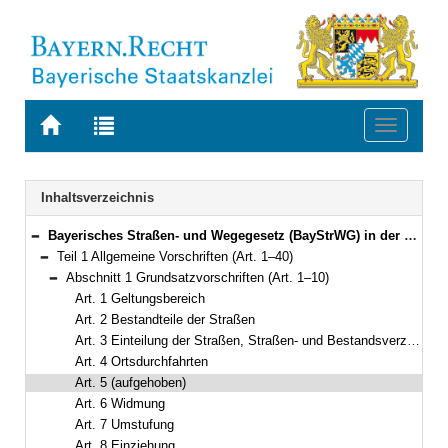
Zur
Zur
Toggle
Startseite
Trefferliste
navigati
von
der
BAYERN.RECHT
letzten
Navigation
Inhaltsverzeichnis
Suche
Bayerisches Straßen- und Wegegesetz (BayStrWG) in der Fassung der Bekanntmachung vom 5. Oktober 1981 (BayRS V S. 731) BayRS 91-1-B (Art. 1–71)
Bereich reduzieren
Teil 1 Allgemeine Vorschriften (Art. 1–40)
Bereich reduzieren
Abschnitt 1 Grundsatzvorschriften (Art. 1–10)
Bereich reduzieren
Art. 1 Geltungsbereich
Art. 2 Bestandteile der Straßen
Art. 3 Einteilung der Straßen, Straßen- und Bestandsverzeichnisse
Art. 4 Ortsdurchfahrten
Art. 5 (aufgehoben)
Art. 6 Widmung
Art. 7 Umstufung
Art. 8 Einziehung