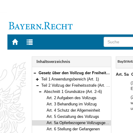
Zur
Zur
Startseite
Trefferliste
von
der
Navigation
BAYERN.RECHT
letzten
Inhalt
Inhaltsverzeichnis
BayStVol
Suche
Gesetz über den Vollzug der Freiheitsstrafe und der Jugendstrafe (Bayerisches Strafvollzugsgesetz – BayStVollzG) Vom 10. Dezember 2007 (GVBl. S. 866) BayRS 312-2-1-J (Art. 1–209)
Art. 5a
Bereich reduzieren
Teil 1 Anwendungsbereich (Art. 1)
Bereich erweitern
(
Teil 2 Vollzug der Freiheitsstrafe (Art. 2–120)
E
Bereich reduzieren
Abschnitt 1 Grundsätze (Art. 2–6)
Bereich reduzieren
(
Art. 2 Aufgaben des Vollzugs
w
Art. 3 Behandlung im Vollzug
u
Art. 4 Schutz der Allgemeinheit
Art. 5 Gestaltung des Vollzugs
Art. 5a Opferbezogene Vollzugsgestaltung
Art. 6 Stellung der Gefangenen