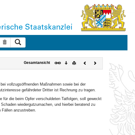
Suche ausführen
Suche zurücksetzen
Download
Drucken
Vorheriges
Nächstes
Gesamtansicht
Dokument
Dokument
e bei vollzugsöffnenden Maßnahmen sowie bei der
zinteresse gefährdeter Dritter ist Rechnung zu tragen.
e für die beim Opfer verschuldeten Tatfolgen, soll geweckt
n Schaden wiedergutzumachen, und hierbei beratend zu
n Fällen anzustreben.