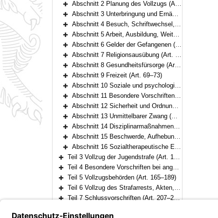
Abschnitt 2 Planung des Vollzugs (Art. 7–18)
Bereich erweitern
Abschnitt 3 Unterbringung und Ernährung der Gefangenen (Art. 19–25)
Bereich erweitern
Abschnitt 4 Besuch, Schriftwechsel, Urlaub, Ausgang und Ausführung aus wichtigem Anlass (Art. 26–38)
Bereich erweitern
Abschnitt 5 Arbeit, Ausbildung, Weiterbildung (Art. 39–49)
Bereich erweitern
Abschnitt 6 Gelder der Gefangenen (Art. 50–54)
Bereich erweitern
Abschnitt 7 Religionsausübung (Art. 55–57)
Bereich erweitern
Abschnitt 8 Gesundheitsfürsorge (Art. 58–68)
Bereich erweitern
Abschnitt 9 Freizeit (Art. 69–73)
Bereich erweitern
Abschnitt 10 Soziale und psychologische Hilfe (Art. 74–81)
Bereich erweitern
Abschnitt 11 Besondere Vorschriften für den Frauenstrafvollzug (Art. 82–86)
Bereich erweitern
Abschnitt 12 Sicherheit und Ordnung (Art. 87–100)
Bereich erweitern
Abschnitt 13 Unmittelbarer Zwang (Art. 101–108)
Bereich erweitern
Abschnitt 14 Disziplinarmaßnahmen (Art. 109–114)
Bereich erweitern
Abschnitt 15 Beschwerde, Aufhebung von Maßnahmen und Gefangenenmitverantwortung (Art. 115–116)
Bereich erweitern
Abschnitt 16 Sozialtherapeutische Einrichtungen (Art. 117–120)
Bereich erweitern
Teil 3 Vollzug der Jugendstrafe (Art. 121–158)
Bereich erweitern
Teil 4 Besondere Vorschriften bei angeordneter oder vorbehaltener Sicherungsverwahrung (Art. 159–164)
Bereich erweitern
Teil 5 Vollzugsbehörden (Art. 165–189)
Bereich erweitern
Teil 6 Vollzug des Strafarrests, Akten, Datenschutz, Arbeitslosenversicherung (Art. 190–206)
Bereich erweitern
Teil 7 Schlussvorschriften (Art. 207–209)
Bereich erweitern
[Schlussformel]