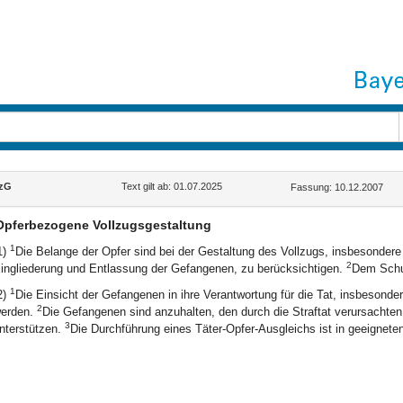
lzG
Text gilt ab: 01.07.2025
Fassung: 10.12.2007
Opferbezogene Vollzugsgestaltung
1
1)
Die Belange der Opfer sind bei der Gestaltung des Vollzugs, insbesonder
2
ingliederung und Entlassung der Gefangenen, zu berücksichtigen.
Dem Schut
1
2)
Die Einsicht der Gefangenen in ihre Verantwortung für die Tat, insbesonder
2
erden.
Die Gefangenen sind anzuhalten, den durch die Straftat verursachte
3
nterstützen.
Die Durchführung eines Täter-Opfer-Ausgleichs ist in geeignete