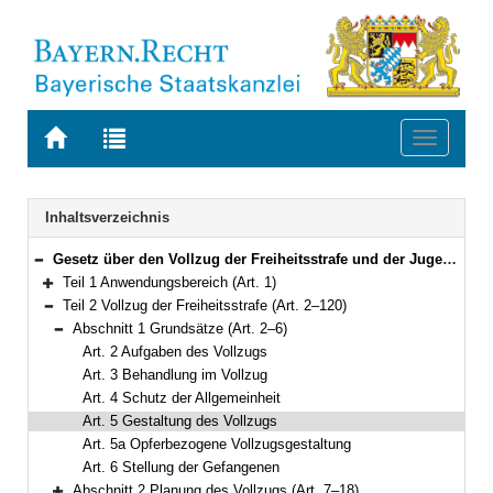
Zur
Zur
Toggle
Startseite
Trefferliste
navigati
von
der
BAYERN.RECHT
letzten
Navigation
Inhaltsverzeichnis
Suche
Gesetz über den Vollzug der Freiheitsstrafe und der Jugendstrafe (Bayerisches Strafvollzugsgesetz – BayStVollzG) Vom 10. Dezember 2007 (GVBl. S. 866) BayRS 312-2-1-J (Art. 1–209)
Bereich reduzieren
Teil 1 Anwendungsbereich (Art. 1)
Bereich erweitern
Teil 2 Vollzug der Freiheitsstrafe (Art. 2–120)
Bereich reduzieren
Abschnitt 1 Grundsätze (Art. 2–6)
Bereich reduzieren
Art. 2 Aufgaben des Vollzugs
Art. 3 Behandlung im Vollzug
Art. 4 Schutz der Allgemeinheit
Art. 5 Gestaltung des Vollzugs
Art. 5a Opferbezogene Vollzugsgestaltung
Art. 6 Stellung der Gefangenen
Abschnitt 2 Planung des Vollzugs (Art. 7–18)