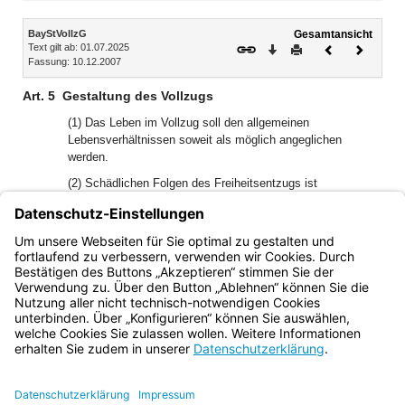
Inhalt
BayStVollzG
Gesamtansicht
Text gilt ab: 01.07.2025
Download
Drucken
Vorheriges
Nächste
Fassung: 10.12.2007
Dokument
Dokume
Art. 5
Gestaltung des Vollzugs
(1) Das Leben im Vollzug soll den allgemeinen
Lebensverhältnissen soweit als möglich angeglichen
werden.
(2) Schädlichen Folgen des Freiheitsentzugs ist
entgegenzuwirken.
(3) Der Vollzug ist darauf auszurichten, dass er den
Gefangenen hilft, sich in das Leben in Freiheit
einzugliedern.
Bayern.de
BayernPortal
Datenschutz
Impressum