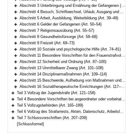
Bereich erweitern
Abschnitt 3 Unterbringung und Ernährung der Gefangenen (Art. 19–25)
Bereich erweitern
Abschnitt 4 Besuch, Schriftwechsel, Urlaub, Ausgang und Ausführung aus wichtigem Anlass (Art. 26–38)
Bereich erweitern
Abschnitt 5 Arbeit, Ausbildung, Weiterbildung (Art. 39–49)
Bereich erweitern
Abschnitt 6 Gelder der Gefangenen (Art. 50–54)
Bereich erweitern
Abschnitt 7 Religionsausübung (Art. 55–57)
Bereich erweitern
Abschnitt 8 Gesundheitsfürsorge (Art. 58–68)
Bereich erweitern
Abschnitt 9 Freizeit (Art. 69–73)
Bereich erweitern
Abschnitt 10 Soziale und psychologische Hilfe (Art. 74–81)
Bereich erweitern
Abschnitt 11 Besondere Vorschriften für den Frauenstrafvollzug (Art. 82–86)
Bereich erweitern
Abschnitt 12 Sicherheit und Ordnung (Art. 87–100)
Bereich erweitern
Abschnitt 13 Unmittelbarer Zwang (Art. 101–108)
Bereich erweitern
Abschnitt 14 Disziplinarmaßnahmen (Art. 109–114)
Bereich erweitern
Abschnitt 15 Beschwerde, Aufhebung von Maßnahmen und Gefangenenmitverantwortung (Art. 115–116)
Bereich erweitern
Abschnitt 16 Sozialtherapeutische Einrichtungen (Art. 117–120)
Bereich erweitern
Teil 3 Vollzug der Jugendstrafe (Art. 121–158)
Bereich erweitern
Teil 4 Besondere Vorschriften bei angeordneter oder vorbehaltener Sicherungsverwahrung (Art. 159–164)
Bereich erweitern
Teil 5 Vollzugsbehörden (Art. 165–189)
Bereich erweitern
Teil 6 Vollzug des Strafarrests, Akten, Datenschutz, Arbeitslosenversicherung (Art. 190–206)
Bereich erweitern
Teil 7 Schlussvorschriften (Art. 207–209)
Bereich erweitern
[Schlussformel]