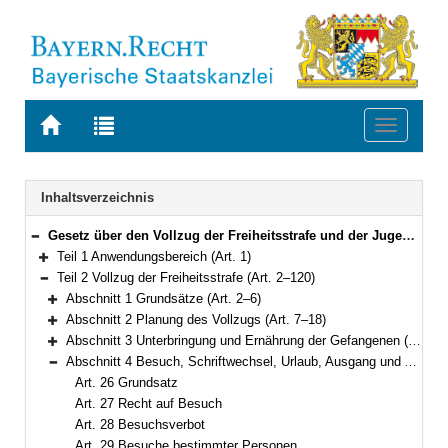
Zur
Zur
Toggle
Startseite
Trefferliste
navigati
von
der
BAYERN.RECHT
letzten
Navigation
Inhaltsverzeichnis
Suche
Gesetz über den Vollzug der Freiheitsstrafe und der Jugendstrafe (Bayerisches Strafvollzugsgesetz – BayStVollzG) Vom 10. Dezember 2007 (GVBl. S. 866) BayRS 312-2-1-J (Art. 1–209)
Bereich reduzieren
Teil 1 Anwendungsbereich (Art. 1)
Bereich erweitern
Teil 2 Vollzug der Freiheitsstrafe (Art. 2–120)
Bereich reduzieren
Abschnitt 1 Grundsätze (Art. 2–6)
Bereich erweitern
Abschnitt 2 Planung des Vollzugs (Art. 7–18)
Bereich erweitern
Abschnitt 3 Unterbringung und Ernährung der Gefangenen (Art. 19–25)
Bereich erweitern
Abschnitt 4 Besuch, Schriftwechsel, Urlaub, Ausgang und Ausführung aus wichtigem Anlass (Art. 26–38)
Bereich reduzieren
Art. 26 Grundsatz
Art. 27 Recht auf Besuch
Art. 28 Besuchsverbot
Art. 29 Besuche bestimmter Personen