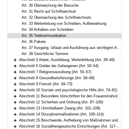
Art. 30 Überwachung der Besuche
Art. 31 Recht auf Schriftwechsel
Art. 32 Überwachung des Schriftwechsels
Art. 33 Weiterleitung von Schreiben, Aufbewahrung
Art. 34 Anhalten von Schreiben
Art. 35 Telekommunikation
Art. 36 Pakete
Art. 37 Ausgang, Urlaub und Ausführung aus wichtigem Anlass
Art. 38 Gerichtliche Termine
Abschnitt 5 Arbeit, Ausbildung, Weiterbildung (Art. 39–49)
Bereich erweitern
Abschnitt 6 Gelder der Gefangenen (Art. 50–54)
Bereich erweitern
Abschnitt 7 Religionsausübung (Art. 55–57)
Bereich erweitern
Abschnitt 8 Gesundheitsfürsorge (Art. 58–68)
Bereich erweitern
Abschnitt 9 Freizeit (Art. 69–73)
Bereich erweitern
Abschnitt 10 Soziale und psychologische Hilfe (Art. 74–81)
Bereich erweitern
Abschnitt 11 Besondere Vorschriften für den Frauenstrafvollzug (Art. 82–86)
Bereich erweitern
Abschnitt 12 Sicherheit und Ordnung (Art. 87–100)
Bereich erweitern
Abschnitt 13 Unmittelbarer Zwang (Art. 101–108)
Bereich erweitern
Abschnitt 14 Disziplinarmaßnahmen (Art. 109–114)
Bereich erweitern
Abschnitt 15 Beschwerde, Aufhebung von Maßnahmen und Gefangenenmitverantwortung (Art. 115–116)
Bereich erweitern
Abschnitt 16 Sozialtherapeutische Einrichtungen (Art. 117–120)