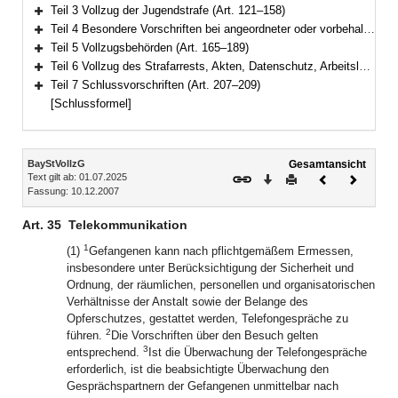
Bereich erweitern
Teil 3 Vollzug der Jugendstrafe (Art. 121–158)
Bereich erweitern
Teil 4 Besondere Vorschriften bei angeordneter oder vorbehaltener Sicherungsverwahrung (Art. 159–164)
Bereich erweitern
Teil 5 Vollzugsbehörden (Art. 165–189)
Bereich erweitern
Teil 6 Vollzug des Strafarrests, Akten, Datenschutz, Arbeitslosenversicherung (Art. 190–206)
Bereich erweitern
Teil 7 Schlussvorschriften (Art. 207–209)
Bereich erweitern
[Schlussformel]
Inhalt
BayStVollzG
Gesamtansicht
Text gilt ab: 01.07.2025
Download
Drucken
Vorheriges
Nächste
Fassung: 10.12.2007
Dokument
Dokume
Art. 35
Telekommunikation
1
(1)
Gefangenen kann nach pflichtgemäßem Ermessen,
insbesondere unter Berücksichtigung der Sicherheit und
Ordnung, der räumlichen, personellen und organisatorischen
Verhältnisse der Anstalt sowie der Belange des
Opferschutzes, gestattet werden, Telefongespräche zu
2
führen.
Die Vorschriften über den Besuch gelten
3
entsprechend.
Ist die Überwachung der Telefongespräche
erforderlich, ist die beabsichtigte Überwachung den
Gesprächspartnern der Gefangenen unmittelbar nach