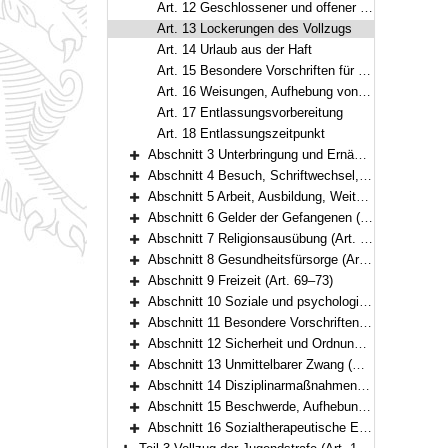
Art. 12 Geschlossener und offener Vollzug
Art. 13 Lockerungen des Vollzugs
Art. 14 Urlaub aus der Haft
Art. 15 Besondere Vorschriften für Gewalt- und Sexualstraftäter
Art. 16 Weisungen, Aufhebung von Lockerungen und Urlaub
Art. 17 Entlassungsvorbereitung
Art. 18 Entlassungszeitpunkt
Abschnitt 3 Unterbringung und Ernährung der Gefangenen (Art. 19–25)
Bereich erweitern
Abschnitt 4 Besuch, Schriftwechsel, Urlaub, Ausgang und Ausführung aus wichtigem Anlass (Art. 26–38)
Bereich erweitern
Abschnitt 5 Arbeit, Ausbildung, Weiterbildung (Art. 39–49)
Bereich erweitern
Abschnitt 6 Gelder der Gefangenen (Art. 50–54)
Bereich erweitern
Abschnitt 7 Religionsausübung (Art. 55–57)
Bereich erweitern
Abschnitt 8 Gesundheitsfürsorge (Art. 58–68)
Bereich erweitern
Abschnitt 9 Freizeit (Art. 69–73)
Bereich erweitern
Abschnitt 10 Soziale und psychologische Hilfe (Art. 74–81)
Bereich erweitern
Abschnitt 11 Besondere Vorschriften für den Frauenstrafvollzug (Art. 82–86)
Bereich erweitern
Abschnitt 12 Sicherheit und Ordnung (Art. 87–100)
Bereich erweitern
Abschnitt 13 Unmittelbarer Zwang (Art. 101–108)
Bereich erweitern
Abschnitt 14 Disziplinarmaßnahmen (Art. 109–114)
Bereich erweitern
Abschnitt 15 Beschwerde, Aufhebung von Maßnahmen und Gefangenenmitverantwortung (Art. 115–116)
Bereich erweitern
Abschnitt 16 Sozialtherapeutische Einrichtungen (Art. 117–120)
Bereich erweitern