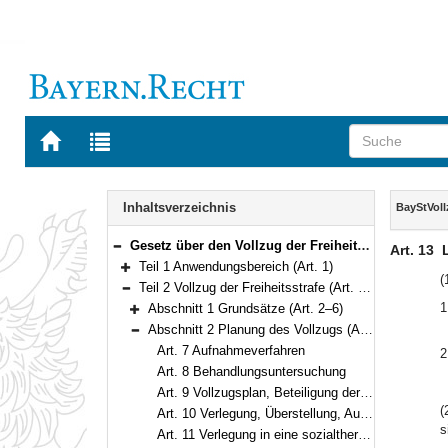
Zur
Zur
Startseite
Trefferliste
von
der
Navigation
BAYERN.RECHT
letzten
Inhalt
Inhaltsverzeichnis
BayStVol
Suche
Gesetz über den Vollzug der Freiheitsstrafe und der Jugendstrafe (Bayerisches Strafvollzugsgesetz – BayStVollzG) Vom 10. Dezember 2007 (GVBl. S. 866) BayRS 312-2-1-J (Art. 1–209)
Art. 13
Bereich reduzieren
Teil 1 Anwendungsbereich (Art. 1)
Bereich erweitern
(
Teil 2 Vollzug der Freiheitsstrafe (Art. 2–120)
Bereich reduzieren
1
Abschnitt 1 Grundsätze (Art. 2–6)
Bereich erweitern
Abschnitt 2 Planung des Vollzugs (Art. 7–18)
Bereich reduzieren
Art. 7 Aufnahmeverfahren
2
Art. 8 Behandlungsuntersuchung
Art. 9 Vollzugsplan, Beteiligung der Gefangenen
(
Art. 10 Verlegung, Überstellung, Ausantwortung
s
Art. 11 Verlegung in eine sozialtherapeutische Einrichtung