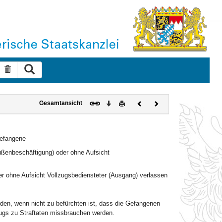
Suche ausführen
Suche zurücksetzen
Download
Drucken
Vorheriges
Nächstes
Gesamtansicht
Dokument
Dokument
Gefangene
Außenbeschäftigung) oder ohne Aufsicht
der ohne Aufsicht Vollzugsbediensteter (Ausgang) verlassen
en, wenn nicht zu befürchten ist, dass die Gefangenen
zugs zu Straftaten missbrauchen werden.