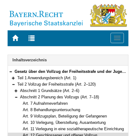
Zur
Zur
Toggle
Startseite
Trefferliste
navigati
von
der
BAYERN.RECHT
letzten
Navigation
Inhaltsverzeichnis
Suche
Gesetz über den Vollzug der Freiheitsstrafe und der Jugendstrafe (Bayerisches Strafvollzugsgesetz – BayStVollzG) Vom 10. Dezember 2007 (GVBl. S. 866) BayRS 312-2-1-J (Art. 1–209)
Bereich reduzieren
Teil 1 Anwendungsbereich (Art. 1)
Bereich erweitern
Teil 2 Vollzug der Freiheitsstrafe (Art. 2–120)
Bereich reduzieren
Abschnitt 1 Grundsätze (Art. 2–6)
Bereich erweitern
Abschnitt 2 Planung des Vollzugs (Art. 7–18)
Bereich reduzieren
Art. 7 Aufnahmeverfahren
Art. 8 Behandlungsuntersuchung
Art. 9 Vollzugsplan, Beteiligung der Gefangenen
Art. 10 Verlegung, Überstellung, Ausantwortung
Art. 11 Verlegung in eine sozialtherapeutische Einrichtung
Art. 12 Geschlossener und offener Vollzug