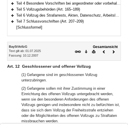
Bereich erweitern
Teil 4 Besondere Vorschriften bei angeordneter oder vorbehaltener Sicherungsverwahrung (Art. 159–164)
Bereich erweitern
Teil 5 Vollzugsbehörden (Art. 165–189)
Bereich erweitern
Teil 6 Vollzug des Strafarrests, Akten, Datenschutz, Arbeitslosenversicherung (Art. 190–206)
Bereich erweitern
Teil 7 Schlussvorschriften (Art. 207–209)
Bereich erweitern
[Schlussformel]
Inhalt
BayStVollzG
Gesamtansicht
Text gilt ab: 01.07.2025
Download
Drucken
Vorheriges
Nächste
Fassung: 10.12.2007
Dokument
Dokume
Art. 12
Geschlossener und offener Vollzug
(1) Gefangene sind im geschlossenen Vollzug
unterzubringen.
(2) Gefangene sollen mit ihrer Zustimmung in einer
Einrichtung des offenen Vollzugs untergebracht werden,
wenn sie den besonderen Anforderungen des offenen
Vollzugs genügen und insbesondere nicht zu befürchten ist,
dass sie sich dem Vollzug der Freiheitsstrafe entziehen
oder die Möglichkeiten des offenen Vollzugs zu Straftaten
missbrauchen werden.