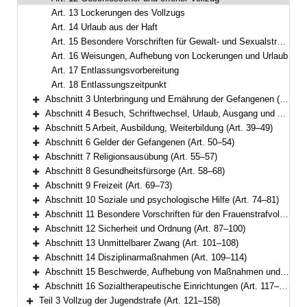
Art. 13 Lockerungen des Vollzugs
Art. 14 Urlaub aus der Haft
Art. 15 Besondere Vorschriften für Gewalt- und Sexualstraftäter
Art. 16 Weisungen, Aufhebung von Lockerungen und Urlaub
Art. 17 Entlassungsvorbereitung
Art. 18 Entlassungszeitpunkt
Abschnitt 3 Unterbringung und Ernährung der Gefangenen (Art. 19–25)
Bereich erweitern
Abschnitt 4 Besuch, Schriftwechsel, Urlaub, Ausgang und Ausführung aus wichtigem Anlass (Art. 26–38)
Bereich erweitern
Abschnitt 5 Arbeit, Ausbildung, Weiterbildung (Art. 39–49)
Bereich erweitern
Abschnitt 6 Gelder der Gefangenen (Art. 50–54)
Bereich erweitern
Abschnitt 7 Religionsausübung (Art. 55–57)
Bereich erweitern
Abschnitt 8 Gesundheitsfürsorge (Art. 58–68)
Bereich erweitern
Abschnitt 9 Freizeit (Art. 69–73)
Bereich erweitern
Abschnitt 10 Soziale und psychologische Hilfe (Art. 74–81)
Bereich erweitern
Abschnitt 11 Besondere Vorschriften für den Frauenstrafvollzug (Art. 82–86)
Bereich erweitern
Abschnitt 12 Sicherheit und Ordnung (Art. 87–100)
Bereich erweitern
Abschnitt 13 Unmittelbarer Zwang (Art. 101–108)
Bereich erweitern
Abschnitt 14 Disziplinarmaßnahmen (Art. 109–114)
Bereich erweitern
Abschnitt 15 Beschwerde, Aufhebung von Maßnahmen und Gefangenenmitverantwortung (Art. 115–116)
Bereich erweitern
Abschnitt 16 Sozialtherapeutische Einrichtungen (Art. 117–120)
Bereich erweitern
Teil 3 Vollzug der Jugendstrafe (Art. 121–158)