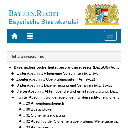
Zur
Zur
Toggle
Startseite
Trefferliste
navigati
von
der
BAYERN.RECHT
letzten
Navigation
Inhaltsverzeichnis
Suche
Bayerisches Sicherheitsüberprüfungsgesetz (BaySÜG) Vom 27. Dezember 1996 (GVBl. S. 509) BayRS 12-3-I (Art. 1–42)
Bereich reduzieren
Erster Abschnitt Allgemeine Vorschriften (Art. 1–8)
Bereich erweitern
Zweiter Abschnitt Überprüfungsarten (Art. 9–12)
Bereich erweitern
Dritter Abschnitt Datenerhebung und Verfahren (Art. 13–22)
Bereich erweitern
Vierter Abschnitt Akten über die Sicherheitsüberprüfung, Datenverarbeitung (Art. 23–28)
Bereich erweitern
Fünfter Abschnitt Sonderregelungen für den nicht-öffentlichen Bereich (Art. 29–36)
Bereich reduzieren
Art. 29 Anwendungsbereich
Art. 30 Zuständigkeit
Art. 31 Sicherheitserklärung
Art. 32 Abschluß der Sicherheitsüberprüfung, Weitergabe sicherheitserheblicher Erkenntnisse
Art. 33 Aktualisierung