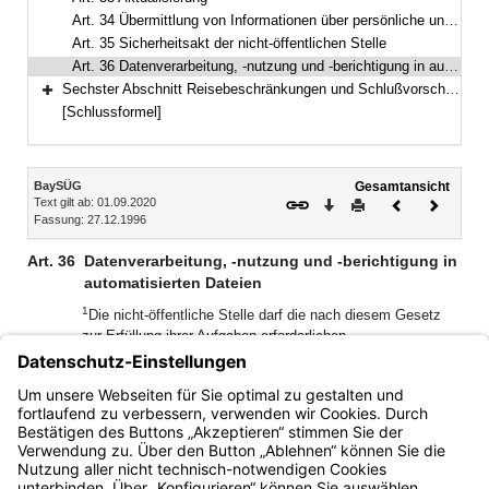
Art. 34 Übermittlung von Informationen über persönliche und arbeitsrechtliche Verhältnisse
Art. 35 Sicherheitsakt der nicht-öffentlichen Stelle
Art. 36 Datenverarbeitung, -nutzung und -berichtigung in automatisierten Dateien
Sechster Abschnitt Reisebeschränkungen und Schlußvorschriften (Art. 37–42)
Bereich erweitern
[Schlussformel]
Inhalt
BaySÜG
Gesamtansicht
Text gilt ab: 01.09.2020
Download
Drucken
Vorheriges
Nächste
Fassung: 27.12.1996
Dokument
Dokume
Art. 36
Datenverarbeitung, -nutzung und -berichtigung in
automatisierten Dateien
1
Die nicht-öffentliche Stelle darf die nach diesem Gesetz
zur Erfüllung ihrer Aufgaben erforderlichen
personenbezogenen Daten der betroffenen Person in
2
automatisierten Dateien verarbeiten.
Die für die zuständige
Stelle geltenden Vorschriften zur Berichtigung, Löschung
und Sperrung finden entsprechende Anwendung.
Bayern.de