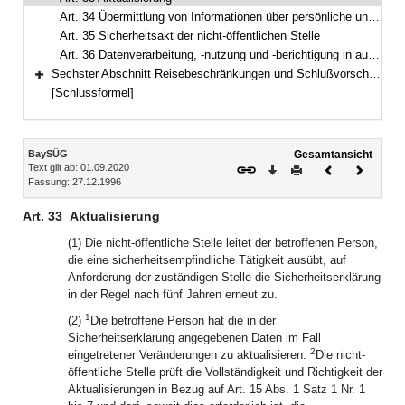
Art. 34 Übermittlung von Informationen über persönliche und arbeitsrechtliche Verhältnisse
Art. 35 Sicherheitsakt der nicht-öffentlichen Stelle
Art. 36 Datenverarbeitung, -nutzung und -berichtigung in automatisierten Dateien
Sechster Abschnitt Reisebeschränkungen und Schlußvorschriften (Art. 37–42)
Bereich erweitern
[Schlussformel]
Inhalt
BaySÜG
Gesamtansicht
Text gilt ab: 01.09.2020
Download
Drucken
Vorheriges
Nächste
Fassung: 27.12.1996
Dokument
Dokume
Art. 33
Aktualisierung
(1) Die nicht-öffentliche Stelle leitet der betroffenen Person,
die eine sicherheitsempfindliche Tätigkeit ausübt, auf
Anforderung der zuständigen Stelle die Sicherheitserklärung
in der Regel nach fünf Jahren erneut zu.
1
(2)
Die betroffene Person hat die in der
Sicherheitserklärung angegebenen Daten im Fall
2
eingetretener Veränderungen zu aktualisieren.
Die nicht-
öffentliche Stelle prüft die Vollständigkeit und Richtigkeit der
Aktualisierungen in Bezug auf Art. 15 Abs. 1 Satz 1 Nr. 1