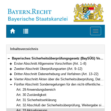
Zur
Zur
Toggle
Startseite
Trefferliste
navigati
von
der
BAYERN.RECHT
letzten
Navigation
Inhaltsverzeichnis
Suche
Bayerisches Sicherheitsüberprüfungsgesetz (BaySÜG) Vom 27. Dezember 1996 (GVBl. S. 509) BayRS 12-3-I (Art. 1–42)
Bereich reduzieren
Erster Abschnitt Allgemeine Vorschriften (Art. 1–8)
Bereich erweitern
Zweiter Abschnitt Überprüfungsarten (Art. 9–12)
Bereich erweitern
Dritter Abschnitt Datenerhebung und Verfahren (Art. 13–22)
Bereich erweitern
Vierter Abschnitt Akten über die Sicherheitsüberprüfung, Datenverarbeitung (Art. 23–28)
Bereich erweitern
Fünfter Abschnitt Sonderregelungen für den nicht-öffentlichen Bereich (Art. 29–36)
Bereich reduzieren
Art. 29 Anwendungsbereich
Art. 30 Zuständigkeit
Art. 31 Sicherheitserklärung
Art. 32 Abschluß der Sicherheitsüberprüfung, Weitergabe sicherheitserheblicher Erkenntnisse
Art. 33 Aktualisierung