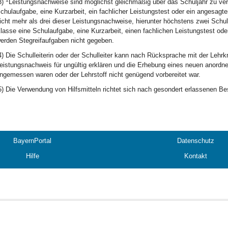
3)
Leistungsnachweise sind möglichst gleichmäßig über das Schuljahr zu ver
chulaufgabe, eine Kurzarbeit, ein fachlicher Leistungstest oder ein angesagt
icht mehr als drei dieser Leistungsnachweise, hierunter höchstens zwei Sch
lasse eine Schulaufgabe, eine Kurzarbeit, einen fachlichen Leistungstest od
erden Stegreifaufgaben nicht gegeben.
4) Die Schulleiterin oder der Schulleiter kann nach Rücksprache mit der Lehr
eistungsnachweis für ungültig erklären und die Erhebung eines neuen anordne
ngemessen waren oder der Lehrstoff nicht genügend vorbereitet war.
5) Die Verwendung von Hilfsmitteln richtet sich nach gesondert erlassenen 
BayernPortal
Datenschutz
Hilfe
Kontakt