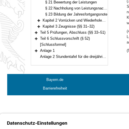
(
§ 21 Bewertung der Leistungen
S
§ 22 Nachholung von Leistungsnachweisen
n
§ 23 Bildung der Jahresfortgangsnote
K
Kapitel 2 Vorrücken und Wiederholen (§§ 24–30)
w
Bereich erweitern
Kapitel 3 Zeugnisse (§§ 31–32)
Bereich erweitern
(
Teil 5 Prüfungen, Abschluss (§§ 33–51)
Bereich erweitern
L
Teil 6 Schlussvorschrift (§ 52)
Bereich erweitern
a
[Schlussformel]
Anlage 1
(
Bereich erweitern
Anlage 2 Stundentafel für die dreijährige Abendrealschule
Bayern.de
Barrierefreiheit