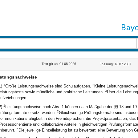
Text gilt ab: 01.08.2026
Fassung: 18.07.2007
istungsnachweise
1
2
1)
Große Leistungsnachweise sind Schulaufgaben.
Kleine Leistungsnachwei
3
eistungstests sowie mündliche und praktische Leistungen.
Über die Leistung
ufzeichnungen.
1
2)
Leistungsnachweise nach Abs. 1 können nach Maßgabe der §§ 18 und 19 du
2
rüfungsformate ersetzt werden.
Gleichwertige Prüfungsformate sind insbeso
ommunikationsfähigkeit in den Fremdsprachen, die Projektpräsentation, das b
Prozessorientierte und kollaborative Anteile in gleichwertigen Prüfungsformat
5
nberührt.
Die jeweilige Einzelleistung ist zu bewerten; eine Bewertung von G
1