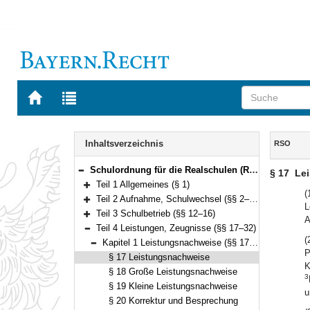
Zur
Zur
Startseite
Trefferliste
von
der
Navigation
BAYERN.RECHT
letzten
Inhalt
Inhaltsverzeichnis
RSO
Suche
Schulordnung für die Realschulen (Realschulordnung – RSO) Vom 18. Juli 2007 (GVBl. S. 458, ber. S. 585) BayRS 2234-2-K (§§ 1–52)
§ 17
Le
Bereich reduzieren
Teil 1 Allgemeines (§ 1)
Bereich erweitern
(
Teil 2 Aufnahme, Schulwechsel (§§ 2–11)
L
Bereich erweitern
Teil 3 Schulbetrieb (§§ 12–16)
A
Bereich erweitern
Teil 4 Leistungen, Zeugnisse (§§ 17–32)
Bereich reduzieren
(
Kapitel 1 Leistungsnachweise (§§ 17–23)
Bereich reduzieren
P
§ 17 Leistungsnachweise
K
§ 18 Große Leistungsnachweise
3
§ 19 Kleine Leistungsnachweise
u
§ 20 Korrektur und Besprechung