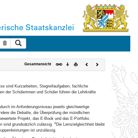
Suche ausführen
Suche zurücksetzen
Download
Drucken
Vorheriges
Nächstes
Gesamtansicht
Dokument
Dokument
se sind Kurzarbeiten, Stegreifaufgaben, fachliche
en der Schülerinnen und Schüler führen die Lehrkräfte
rch im Anforderungsniveau jeweils gleichwertige
ndere die Debatte, die Überprüfung der mündlichen
ewertete Projekt, das E-Book und das E-Portfolio.
4
en sind grundsätzlich zulässig.
Die Lernzielgleichheit bleibt
ruppenleistungen ist unzulässig.
2