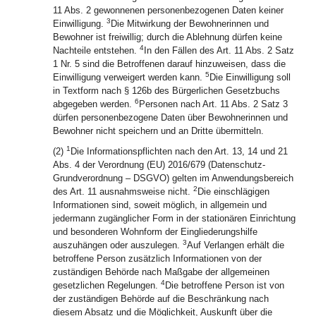
11 Abs. 2 gewonnenen personenbezogenen Daten keiner
3
Einwilligung.
Die Mitwirkung der Bewohnerinnen und
Bewohner ist freiwillig; durch die Ablehnung dürfen keine
4
Nachteile entstehen.
In den Fällen des Art. 11 Abs. 2 Satz
1 Nr. 5 sind die Betroffenen darauf hinzuweisen, dass die
5
Einwilligung verweigert werden kann.
Die Einwilligung soll
in Textform nach § 126b des Bürgerlichen Gesetzbuchs
6
abgegeben werden.
Personen nach Art. 11 Abs. 2 Satz 3
dürfen personenbezogene Daten über Bewohnerinnen und
Bewohner nicht speichern und an Dritte übermitteln.
1
(2)
Die Informationspflichten nach den Art. 13, 14 und 21
Abs. 4 der Verordnung (EU) 2016/679 (Datenschutz-
Grundverordnung – DSGVO) gelten im Anwendungsbereich
2
des Art. 11 ausnahmsweise nicht.
Die einschlägigen
Informationen sind, soweit möglich, in allgemein und
jedermann zugänglicher Form in der stationären Einrichtung
und besonderen Wohnform der Eingliederungshilfe
3
auszuhängen oder auszulegen.
Auf Verlangen erhält die
betroffene Person zusätzlich Informationen von der
zuständigen Behörde nach Maßgabe der allgemeinen
4
gesetzlichen Regelungen.
Die betroffene Person ist von
der zuständigen Behörde auf die Beschränkung nach
diesem Absatz und die Möglichkeit, Auskunft über die