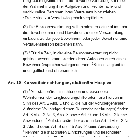
Eingliederungshilfe mit.
Die Bewohnervertretung kann bei
der Wahrnehmung ihrer Aufgaben und Rechte fach- und
sachkundige Personen ihres Vertrauens hinzuziehen.
3
Diese sind zur Verschwiegenheit verpflichtet.
(2) Die Bewohnervertretung soll mindestens einmal im Jahr
die Bewohnerinnen und Bewohner zu einer Versammlung
einladen, zu der jede Bewohnerin oder jeder Bewohner eine
Vertrauensperson beiziehen kann.
1
(3)
Für die Zeit, in der eine Bewohnervertretung nicht
gebildet werden kann, werden deren Aufgaben durch einen
2
Bewohnerfürsprecher wahrgenommen.
Seine Tätigkeit ist
unentgeltlich und ehrenamtlich.
Art. 10
Kurzzeiteinrichtungen, stationäre Hospize
1
(1)
Auf stationäre Einrichtungen und besondere
Wohnformen der Eingliederungshilfe oder Teile hiervon im
Sinn des Art. 2 Abs. 1 und 2, die nur der vorübergehenden
Aufnahme Volljähriger dienen (Kurzzeiteinrichtungen) finden
Art. 8 Abs. 2 Nr. 3, Abs. 3 sowie Art. 9 und 16 Abs. 2 keine
2
Anwendung.
Auf stationäre Hospize finden Art. 8 Abs. 2 Nr.
3, Abs. 3 sowie Art. 9 und 16 Abs. 2 keine Anwendung.
3
Nehmen die stationären Einrichtungen und besonderen