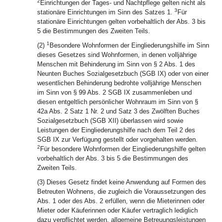
2
Einrichtungen der Tages- und Nachtpflege gelten nicht als
3
stationäre Einrichtungen im Sinn des Satzes 1.
Für
stationäre Einrichtungen gelten vorbehaltlich der Abs. 3 bis
5 die Bestimmungen des Zweiten Teils.
1
(2)
Besondere Wohnformen der Eingliederungshilfe im Sinn
dieses Gesetzes sind Wohnformen, in denen volljährige
Menschen mit Behinderung im Sinn von § 2 Abs. 1 des
Neunten Buches Sozialgesetzbuch (SGB IX) oder von einer
wesentlichen Behinderung bedrohte volljährige Menschen
im Sinn von § 99 Abs. 2 SGB IX zusammenleben und
diesen entgeltlich persönlicher Wohnraum im Sinn von §
42a Abs. 2 Satz 1 Nr. 2 und Satz 3 des Zwölften Buches
Sozialgesetzbuch (SGB XII) überlassen wird sowie
Leistungen der Eingliederungshilfe nach dem Teil 2 des
SGB IX zur Verfügung gestellt oder vorgehalten werden.
2
Für besondere Wohnformen der Eingliederungshilfe gelten
vorbehaltlich der Abs. 3 bis 5 die Bestimmungen des
Zweiten Teils.
(3) Dieses Gesetz findet keine Anwendung auf Formen des
Betreuten Wohnens, die zugleich die Voraussetzungen des
Abs. 1 oder des Abs. 2 erfüllen, wenn die Mieterinnen oder
Mieter oder Käuferinnen oder Käufer vertraglich lediglich
dazu verpflichtet werden, allgemeine Betreuungsleistungen