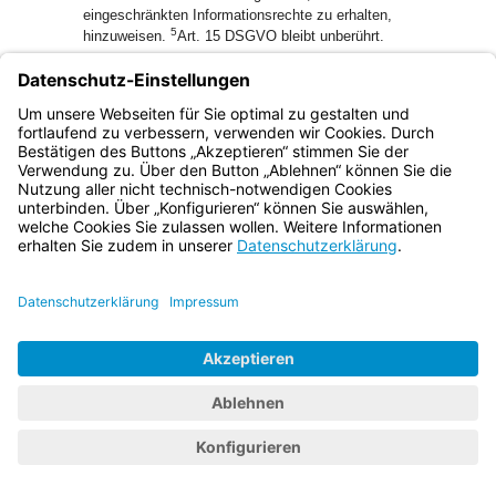
eingeschränkten Informationsrechte zu erhalten,
5
hinzuweisen.
Art. 15 DSGVO bleibt unberührt.
(3) Feststellungen, die aufgrund einer Handlung im Rahmen
von Art. 11 Abs. 3 zufällig getroffen werden, dürfen zur
Verhütung von dringenden Gefahren für Leben, Gesundheit
oder Freiheit ohne Einwilligung der Bewohnerin oder des
Bewohners verwertet werden.
Art. 13
Aufklärung und Anordnungen bei Mängeln
(1) Die zuständige Behörde ist berechtigt und verpflichtet,
die notwendigen Maßnahmen zur Aufklärung zu ergreifen,
wenn Zweifel daran bestehen, ob die
Qualitätsanforderungen an den Betrieb im Sinn des Art. 3
erfüllt sind.
1
(2)
Sind in einer stationären Einrichtung oder besonderen
Wohnform der Eingliederungshilfe Abweichungen von den
Anforderungen dieses Gesetzes festgestellt worden
(Mängel), so kann die zuständige Behörde gegenüber den
Trägern Anordnungen erlassen, die zur Beseitigung einer
eingetretenen oder Abwendung einer drohenden
Beeinträchtigung oder Gefährdung des Wohls der
Bewohnerinnen und Bewohner oder zur Sicherung der