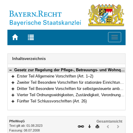
Zur
Zur
Toggle
Startseite
Trefferliste
navigati
von
der
BAYERN.RECHT
letzten
Navigation
Inhaltsverzeichnis
Suche
Gesetz zur Regelung der Pflege-, Betreuungs- und Wohnqualität im Alter und bei Behinderung (Pflege- und Wohnqualitätsgesetz – PfleWoqG) Vom 8. Juli 2008 (GVBl. S. 346) BayRS 2170-5-G (Art. 1–26)
Bereich reduzieren
Erster Teil Allgemeine Vorschriften (Art. 1–2)
Bereich erweitern
Zweiter Teil Besondere Vorschriften für stationäre Einrichtungen und besondere Wohnformen der Eingliederungshilfe (Art. 3–17d)
Bereich erweitern
Dritter Teil Besondere Vorschriften für selbstgesteuerte ambulant betreute Wohngemeinschaften und Betreute Wohngruppen (Art. 18–22)
Bereich erweitern
Vierter Teil Ordnungswidrigkeiten, Zuständigkeit, Verordnungsermächtigung (Art. 23–25)
Bereich erweitern
Fünfter Teil Schlussvorschriften (Art. 26)
Bereich erweitern
Inhalt
PfleWoqG
Gesamtansicht
Text gilt ab: 01.08.2023
Download
Drucken
Vorheriges
Nächste
Fassung: 08.07.2008
Dokument
Dokume