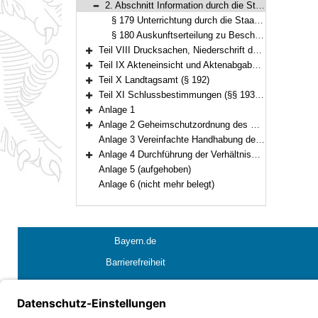
2. Abschnitt Information durch die Staatsregierung (§§ 179–180)
Bereich reduzieren
§ 179 Unterrichtung durch die Staatsregierung
§ 180 Auskunftserteilung zu Beschlüssen des Landtags
Teil VIII Drucksachen, Niederschrift der Verhandlungen und Ausfertigung der Beschlüsse (§§ 181–187)
Bereich erweitern
Teil IX Akteneinsicht und Aktenabgabe, Behandlung von Verschlusssachen (§§ 188–191)
Bereich erweitern
Teil X Landtagsamt (§ 192)
Bereich erweitern
Teil XI Schlussbestimmungen (§§ 193–195)
Bereich erweitern
Anlage 1
Bereich erweitern
Anlage 2 Geheimschutzordnung des Bayerischen Landtags (GeheimSchO)
Bereich erweitern
Anlage 3 Vereinfachte Handhabung des Immunitätsrechts
Anlage 4 Durchführung der Verhältnismäßigkeitsprüfung bei berufsreglementierenden Regelungen im Anwendungsbereich der Richtlinie 2005/36/EG
Bereich erweitern
Anlage 5 (aufgehoben)
Anlage 6 (nicht mehr belegt)
Bayern.de
Barrierefreiheit