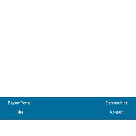
BayernPortal
Datenschutz
Hilfe
Kontakt