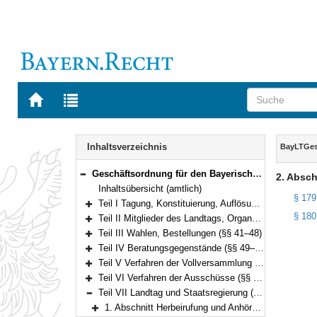
Zur
Zur
Startseite
Trefferliste
von
der
Navigation
BAYERN.RECHT
letzten
Inhalt
Inhaltsverzeichnis
BayLTGe
Suche
Geschäftsordnung für den Bayerischen Landtag (BayLTGeschO) in der Fassung der Bekanntmachung vom 14. August 2009 (GVBl. S. 420) BayRS 1100-3-I (§§ 1–195)
2. Absch
Bereich reduzieren
Inhaltsübersicht (amtlich)
§ 179
Teil I Tagung, Konstituierung, Auflösung und Abberufung (§§ 1–3)
Bereich erweitern
§ 180
Teil II Mitglieder des Landtags, Organe und Gremien (§§ 4–40)
Bereich erweitern
Teil III Wahlen, Bestellungen (§§ 41–48)
Bereich erweitern
Teil IV Beratungsgegenstände (§§ 49–94)
Bereich erweitern
Teil V Verfahren der Vollversammlung (§§ 95–135)
Bereich erweitern
Teil VI Verfahren der Ausschüsse (§§ 136–175)
Bereich erweitern
Teil VII Landtag und Staatsregierung (§§ 176–180)
Bereich reduzieren
1. Abschnitt Herbeirufung und Anhörung der Staatsregierung (§§ 176–178)
Bereich erweitern