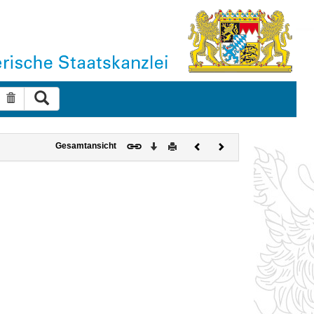
Suche ausführen
Suche zurücksetzen
Download
Drucken
Vorheriges
Nächstes
Gesamtansicht
Dokument
Dokument