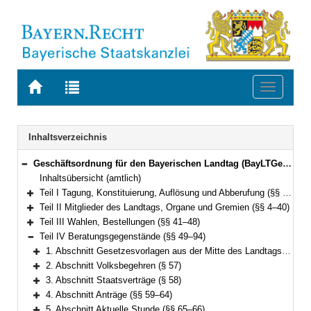
Zur
Zur
Toggle
Startseite
Trefferliste
navigati
von
der
BAYERN.RECHT
letzten
Navigation
Inhaltsverzeichnis
Suche
Geschäftsordnung für den Bayerischen Landtag (BayLTGeschO) in der Fassung der Bekanntmachung vom 14. August 2009 (GVBl. S. 420) BayRS 1100-3-I (§§ 1–195)
Bereich reduzieren
Inhaltsübersicht (amtlich)
Teil I Tagung, Konstituierung, Auflösung und Abberufung (§§ 1–3)
Bereich erweitern
Teil II Mitglieder des Landtags, Organe und Gremien (§§ 4–40)
Bereich erweitern
Teil III Wahlen, Bestellungen (§§ 41–48)
Bereich erweitern
Teil IV Beratungsgegenstände (§§ 49–94)
Bereich reduzieren
1. Abschnitt Gesetzesvorlagen aus der Mitte des Landtags und der Staatsregierung (§§ 49–56)
Bereich erweitern
2. Abschnitt Volksbegehren (§ 57)
Bereich erweitern
3. Abschnitt Staatsverträge (§ 58)
Bereich erweitern
4. Abschnitt Anträge (§§ 59–64)
Bereich erweitern
5. Abschnitt Aktuelle Stunde (§§ 65–66)