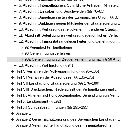
Bereich erweitern
6. Abschnitt Interpellationen, Schriftliche Anfragen, Ministerin- oder Ministerbefragung, Anfragen zum Plenum sowie Unmittelbare Auskunftsverlangen (§§ 67–75)
Bereich erweitern
7. Abschnitt Eingaben und Beschwerden (§§ 76–83)
Bereich erweitern
8. Abschnitt Angelegenheiten der Europäischen Union (§§ 83a–83d)
Bereich erweitern
9. Abschnitt Anklagen gegen Mitglieder der Staatsregierung oder des Landtags (§§ 84–86)
Bereich erweitern
10. Abschnitt Verfassungsstreitigkeiten mit anderen Staatsorganen, abstrakte Normenkontrolle (Art. 93 Abs. 1 Nr. 2a GG) und Kompetenzfreigabeverfahren (Art. 93 Abs. 2 GG) (§§ 87–89)
Bereich erweitern
11. Abschnitt Beteiligung an verfassungsgerichtlichen Verfahren (§§ 90–91)
Bereich erweitern
12. Abschnitt Immunitätsangelegenheiten und Genehmigung zur Zeugenvernehnung (§§ 92–93a)
Bereich reduzieren
§ 92 Vereinfachte Handhabung
§ 93 Genehmigungsverfahren
§ 93a Genehmigung zur Zeugenvernehmung nach § 50 Abs. 3 StPO und § 382 Abs. 3 ZPO
13. Abschnitt Wahlprüfung (§ 94)
Bereich erweitern
Teil V Verfahren der Vollversammlung (§§ 95–135)
Bereich erweitern
Teil VI Verfahren der Ausschüsse (§§ 136–175)
Bereich erweitern
Teil VII Landtag und Staatsregierung (§§ 176–180)
Bereich erweitern
Teil VIII Drucksachen, Niederschrift der Verhandlungen und Ausfertigung der Beschlüsse (§§ 181–187)
Bereich erweitern
Teil IX Akteneinsicht und Aktenabgabe, Behandlung von Verschlusssachen (§§ 188–191)
Bereich erweitern
Teil X Landtagsamt (§ 192)
Bereich erweitern
Teil XI Schlussbestimmungen (§§ 193–195)
Bereich erweitern
Anlage 1
Bereich erweitern
Anlage 2 Geheimschutzordnung des Bayerischen Landtags (GeheimSchO)
Bereich erweitern
Anlage 3 Vereinfachte Handhabung des Immunitätsrechts