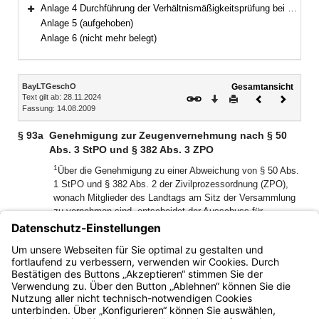
Anlage 4 Durchführung der Verhältnismäßigkeitsprüfung bei berufsreglementierenden Regelungen im Anwendungsbereich der Richtlinie 2005/36/EG
Bereich erweitern
Anlage 5 (aufgehoben)
Anlage 6 (nicht mehr belegt)
Inhalt
BayLTGeschO
Gesamtansicht
Text gilt ab: 28.11.2024
Download
Drucken
Vorheriges
Nächste
Fassung: 14.08.2009
Dokument
Dokume
§ 93a
Genehmigung zur Zeugenvernehmung nach § 50
Abs. 3 StPO und § 382 Abs. 3 ZPO
1
Über die Genehmigung zu einer Abweichung von § 50 Abs.
1 StPO und § 382 Abs. 2 der Zivilprozessordnung (ZPO),
wonach Mitglieder des Landtags am Sitz der Versammlung
zu vernehmen sind, entscheidet der Ausschuss für
Verfassung, Recht, Parlamentsfragen und Integration
2
abschließend.
Einer Genehmigung bedarf es nicht, wenn
der Termin zur Vernehmung außerhalb der Sitzungswochen
des Landtags liegt.
Bayern.de