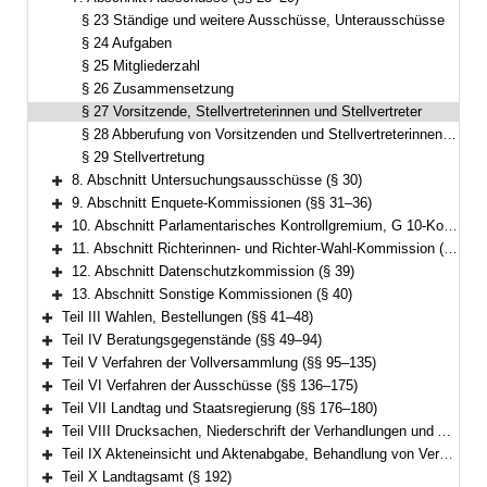
Bereich reduzieren
§ 23 Ständige und weitere Ausschüsse, Unterausschüsse
§ 24 Aufgaben
§ 25 Mitgliederzahl
§ 26 Zusammensetzung
§ 27 Vorsitzende, Stellvertreterinnen und Stellvertreter
§ 28 Abberufung von Vorsitzenden und Stellvertreterinnen und Stellvertretern
§ 29 Stellvertretung
8. Abschnitt Untersuchungsausschüsse (§ 30)
Bereich erweitern
9. Abschnitt Enquete-Kommissionen (§§ 31–36)
Bereich erweitern
10. Abschnitt Parlamentarisches Kontrollgremium, G 10-Kommission (§§ 37–37a)
Bereich erweitern
11. Abschnitt Richterinnen- und Richter-Wahl-Kommission (§ 38)
Bereich erweitern
12. Abschnitt Datenschutzkommission (§ 39)
Bereich erweitern
13. Abschnitt Sonstige Kommissionen (§ 40)
Bereich erweitern
Teil III Wahlen, Bestellungen (§§ 41–48)
Bereich erweitern
Teil IV Beratungsgegenstände (§§ 49–94)
Bereich erweitern
Teil V Verfahren der Vollversammlung (§§ 95–135)
Bereich erweitern
Teil VI Verfahren der Ausschüsse (§§ 136–175)
Bereich erweitern
Teil VII Landtag und Staatsregierung (§§ 176–180)
Bereich erweitern
Teil VIII Drucksachen, Niederschrift der Verhandlungen und Ausfertigung der Beschlüsse (§§ 181–187)
Bereich erweitern
Teil IX Akteneinsicht und Aktenabgabe, Behandlung von Verschlusssachen (§§ 188–191)
Bereich erweitern
Teil X Landtagsamt (§ 192)