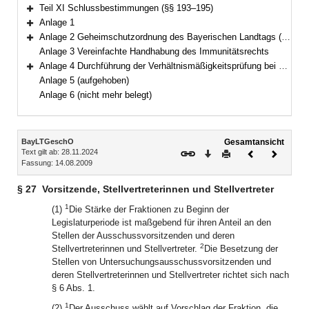
Bereich erweitern
Teil XI Schlussbestimmungen (§§ 193–195)
Bereich erweitern
Anlage 1
Bereich erweitern
Anlage 2 Geheimschutzordnung des Bayerischen Landtags (GeheimSchO)
Bereich erweitern
Anlage 3 Vereinfachte Handhabung des Immunitätsrechts
Anlage 4 Durchführung der Verhältnismäßigkeitsprüfung bei berufsreglementierenden Regelungen im Anwendungsbereich der Richtlinie 2005/36/EG
Bereich erweitern
Anlage 5 (aufgehoben)
Anlage 6 (nicht mehr belegt)
Inhalt
BayLTGeschO
Gesamtansicht
Text gilt ab: 28.11.2024
Download
Drucken
Vorheriges
Nächste
Fassung: 14.08.2009
Dokument
Dokume
§ 27
Vorsitzende, Stellvertreterinnen und Stellvertreter
1
(1)
Die Stärke der Fraktionen zu Beginn der
Legislaturperiode ist maßgebend für ihren Anteil an den
Stellen der Ausschussvorsitzenden und deren
2
Stellvertreterinnen und Stellvertreter.
Die Besetzung der
Stellen von Untersuchungsausschussvorsitzenden und
deren Stellvertreterinnen und Stellvertreter richtet sich nach
§ 6 Abs. 1.
1
(2)
Der Ausschuss wählt auf Vorschlag der Fraktion, die