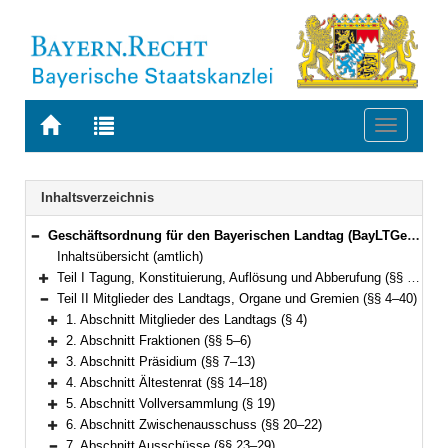
Zur
Zur
Toggle
Startseite
Trefferliste
navigati
von
der
BAYERN.RECHT
letzten
Navigation
Inhaltsverzeichnis
Suche
Geschäftsordnung für den Bayerischen Landtag (BayLTGeschO) in der Fassung der Bekanntmachung vom 14. August 2009 (GVBl. S. 420) BayRS 1100-3-I (§§ 1–195)
Bereich reduzieren
Inhaltsübersicht (amtlich)
Teil I Tagung, Konstituierung, Auflösung und Abberufung (§§ 1–3)
Bereich erweitern
Teil II Mitglieder des Landtags, Organe und Gremien (§§ 4–40)
Bereich reduzieren
1. Abschnitt Mitglieder des Landtags (§ 4)
Bereich erweitern
2. Abschnitt Fraktionen (§§ 5–6)
Bereich erweitern
3. Abschnitt Präsidium (§§ 7–13)
Bereich erweitern
4. Abschnitt Ältestenrat (§§ 14–18)
Bereich erweitern
5. Abschnitt Vollversammlung (§ 19)
Bereich erweitern
6. Abschnitt Zwischenausschuss (§§ 20–22)
Bereich erweitern
7. Abschnitt Ausschüsse (§§ 23–29)