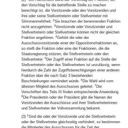
den Vorschlag für die betreffende Stelle zu machen
berechtigt ist, die Vorsitzende oder den Vorsitzenden und
ihre oder seine Stellvertreterin oder Stellvertreter mit
2
Stimmenmehrheit.
Sie brauchen der benennenden Fraktion
3
nicht anzugehören.
Vorsitzende oder Vorsitzender und
Stellvertreterin oder Stellvertreter können nicht der gleichen
4
Fraktion angehören.
Gehört die oder der
Ausschussvorsitzende einer der Oppositionsfraktionen an,
so stellt die Fraktion oder eine der Fraktionen, die die
Staatsregierung stützen, die Stellvertreterin oder den
5
Stellvertreter.
Der Zugriff einer Fraktion auf die Stelle der
Stellvertreterin oder des Stellvertreters ist unzulässig, wenn
hierdurch die Zahl der Zugriffsberechtigungen einer anderen
Fraktion über die nach Satz 3 bestehenden
6
Beschränkungen vermindert würde.
Die Wahl wird vom
7
ältesten Mitglied des Ausschusses geleitet.
Die
Vorschriften des Teils III finden entsprechende Anwendung.
8
Die Präsidentin oder der Präsident gibt die Namen der
Vorsitzenden der Ausschüsse und ihrer Stellvertreterinnen
und Stellvertreter der Vollversammlung bekannt.
1
(3)
Sind die oder der Vorsitzende und die Stellvertreterin
oder der Stellvertreter gleichzeitig verhindert, so bestimmen
die Mitglieder des Ausschusses für die Zeit der