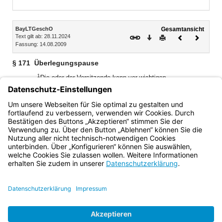
Inhalt
BayLTGeschO
Gesamtansicht
Text gilt ab: 28.11.2024
Download
Drucken
Vorheriges
Nächste
Fassung: 14.08.2009
Dokument
Dokume
§ 171
Überlegungspause
1
Die oder der Vorsitzende kann vor wichtigen
abschließenden Sachentscheidungen des Ausschusses
(Schlussabstimmung über eine Vorlage) eine
2
Überlegungspause bis zu 30 Minuten einschalten.
Sie oder
er muss es tun, wenn es eine Fraktion verlangt.
Bayern.de
BayernPortal
Datenschutz
Impressum
Barrierefreiheit
Hilfe