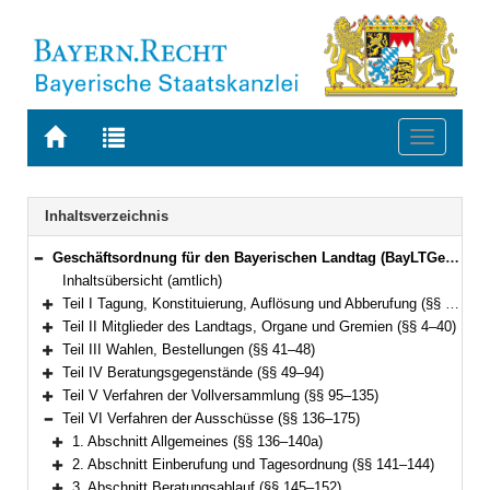
Zur
Zur
Toggle
Startseite
Trefferliste
navigati
von
der
BAYERN.RECHT
letzten
Navigation
Inhaltsverzeichnis
Suche
Geschäftsordnung für den Bayerischen Landtag (BayLTGeschO) in der Fassung der Bekanntmachung vom 14. August 2009 (GVBl. S. 420) BayRS 1100-3-I (§§ 1–195)
Bereich reduzieren
Inhaltsübersicht (amtlich)
Teil I Tagung, Konstituierung, Auflösung und Abberufung (§§ 1–3)
Bereich erweitern
Teil II Mitglieder des Landtags, Organe und Gremien (§§ 4–40)
Bereich erweitern
Teil III Wahlen, Bestellungen (§§ 41–48)
Bereich erweitern
Teil IV Beratungsgegenstände (§§ 49–94)
Bereich erweitern
Teil V Verfahren der Vollversammlung (§§ 95–135)
Bereich erweitern
Teil VI Verfahren der Ausschüsse (§§ 136–175)
Bereich reduzieren
1. Abschnitt Allgemeines (§§ 136–140a)
Bereich erweitern
2. Abschnitt Einberufung und Tagesordnung (§§ 141–144)
Bereich erweitern
3. Abschnitt Beratungsablauf (§§ 145–152)