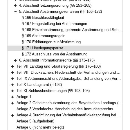
Bereich erweitern
4. Abschnitt Sitzungsordnung (§§ 153–165)
Bereich erweitern
5. Abschnitt Abstimmungsverfahren (§§ 166–172)
Bereich reduzieren
§ 166 Beschlussfähigkeit
§ 167 Fragestellung bei Abstimmungen
§ 168 Einzelabstimmung, getrennte Abstimmung und Schlussabstimmung
§ 169 Abstimmungsregeln
§ 170 Erklärungen zur Abstimmung
§ 171 Überlegungspause
§ 172 Ausschluss von der Abstimmung
6. Abschnitt Informationsrechte (§§ 173–175)
Bereich erweitern
Teil VII Landtag und Staatsregierung (§§ 176–180)
Bereich erweitern
Teil VIII Drucksachen, Niederschrift der Verhandlungen und Ausfertigung der Beschlüsse (§§ 181–187)
Bereich erweitern
Teil IX Akteneinsicht und Aktenabgabe, Behandlung von Verschlusssachen (§§ 188–191)
Bereich erweitern
Teil X Landtagsamt (§ 192)
Bereich erweitern
Teil XI Schlussbestimmungen (§§ 193–195)
Bereich erweitern
Anlage 1
Bereich erweitern
Anlage 2 Geheimschutzordnung des Bayerischen Landtags (GeheimSchO)
Bereich erweitern
Anlage 3 Vereinfachte Handhabung des Immunitätsrechts
Anlage 4 Durchführung der Verhältnismäßigkeitsprüfung bei berufsreglementierenden Regelungen im Anwendungsbereich der Richtlinie 2005/36/EG
Bereich erweitern
Anlage 5 (aufgehoben)
Anlage 6 (nicht mehr belegt)