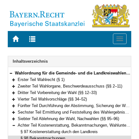
Zur
Zur
Toggle
Startseite
Trefferliste
navigati
von
der
BAYERN.RECHT
letzten
Navigation
Inhaltsverzeichnis
Suche
Wahlordnung für die Gemeinde- und die Landkreiswahlen (Gemeinde- und Landkreiswahlordnung – GLKrWO) Vom 7. November 2006 (GVBl. S. 852) BayRS 2021-1/2-1-I (§§ 1–103)
Bereich reduzieren
Erster Teil Wahlrecht (§ 1)
Bereich erweitern
Zweiter Teil Wahlorgane, Beschwerdeausschuss (§§ 2–11)
Bereich erweitern
Dritter Teil Vorbereitung der Wahl (§§ 12–33)
Bereich erweitern
Vierter Teil Wahlvorschläge (§§ 34–52)
Bereich erweitern
Fünfter Teil Durchführung der Abstimmung, Sicherung der Wahlfreiheit, Briefwahl (§§ 53–78)
Bereich erweitern
Sechster Teil Ermittlung und Feststellung des Wahlergebnisses (§§ 79–94)
Bereich erweitern
Siebter Teil Ablehnung der Wahl, Nachwahlen (§§ 95–96)
Bereich erweitern
Achter Teil Kostenerstattung, Bekanntmachungen, Wahlunterlagen (§§ 97–100)
Bereich reduzieren
§ 97 Kostenerstattung durch den Landkreis
§ 98 Bekanntmachungen