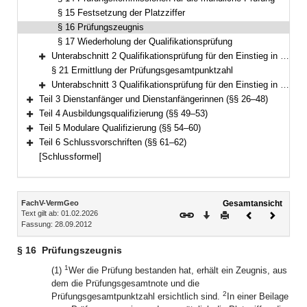
§ 15 Festsetzung der Platzziffer
§ 16 Prüfungszeugnis
§ 17 Wiederholung der Qualifikationsprüfung
Unterabschnitt 2 Qualifikationsprüfung für den Einstieg in der zweiten Qualifikationsebene (§§ 18–20)
Bereich erweitern
§ 21 Ermittlung der Prüfungsgesamtpunktzahl
Unterabschnitt 3 Qualifikationsprüfung für den Einstieg in der dritten Qualifikationsebene (§§ 22–25)
Bereich erweitern
Teil 3 Dienstanfänger und Dienstanfängerinnen (§§ 26–48)
Bereich erweitern
Teil 4 Ausbildungsqualifizierung (§§ 49–53)
Bereich erweitern
Teil 5 Modulare Qualifizierung (§§ 54–60)
Bereich erweitern
Teil 6 Schlussvorschriften (§§ 61–62)
Bereich erweitern
[Schlussformel]
Inhalt
FachV-VermGeo
Gesamtansicht
Text gilt ab: 01.02.2026
Download
Drucken
Vorheriges
Nächste
Fassung: 28.09.2012
Dokument
Dokume
§ 16
Prüfungszeugnis
1
(1)
Wer die Prüfung bestanden hat, erhält ein Zeugnis, aus
dem die Prüfungsgesamtnote und die
2
Prüfungsgesamtpunktzahl ersichtlich sind.
In einer Beilage