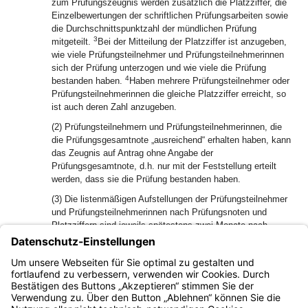
zum Prüfungszeugnis werden zusätzlich die Platzziffer, die
Einzelbewertungen der schriftlichen Prüfungsarbeiten sowie
die Durchschnittspunktzahl der mündlichen Prüfung
3
mitgeteilt.
Bei der Mitteilung der Platzziffer ist anzugeben,
wie viele Prüfungsteilnehmer und Prüfungsteilnehmerinnen
sich der Prüfung unterzogen und wie viele die Prüfung
4
bestanden haben.
Haben mehrere Prüfungsteilnehmer oder
Prüfungsteilnehmerinnen die gleiche Platzziffer erreicht, so
ist auch deren Zahl anzugeben.
(2) Prüfungsteilnehmern und Prüfungsteilnehmerinnen, die
die Prüfungsgesamtnote „ausreichend“ erhalten haben, kann
das Zeugnis auf Antrag ohne Angabe der
Prüfungsgesamtnote, d.h. nur mit der Feststellung erteilt
werden, dass sie die Prüfung bestanden haben.
(3) Die listenmäßigen Aufstellungen der Prüfungsteilnehmer
und Prüfungsteilnehmerinnen nach Prüfungsnoten und
Platzziffern sind jeweils spätestens zwei Monate nach
Abschluss der Prüfung über das Landesamt für
Digitalisierung, Breitband und Vermessung dem
Staatsministerium und der Geschäftsstelle des
Landespersonalausschusses zu übermitteln.