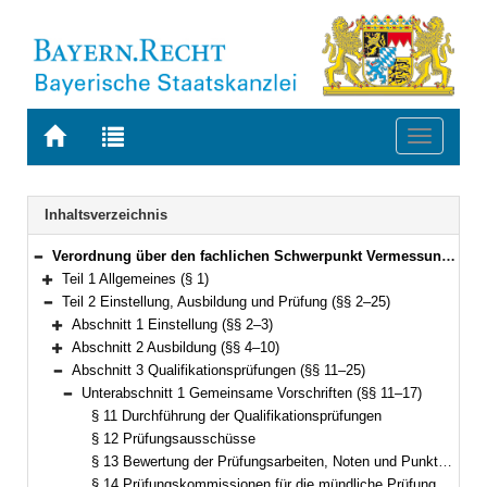
Zur
Zur
Toggle
Startseite
Trefferliste
navigati
von
der
BAYERN.RECHT
letzten
Navigation
Inhaltsverzeichnis
Suche
Verordnung über den fachlichen Schwerpunkt Vermessung und Geoinformation (FachV-VermGeo) Vom 28. September 2012 (GVBl. S. 493) BayRS 2038-3-5-5-F (§§ 1–62)
Bereich reduzieren
Teil 1 Allgemeines (§ 1)
Bereich erweitern
Teil 2 Einstellung, Ausbildung und Prüfung (§§ 2–25)
Bereich reduzieren
Abschnitt 1 Einstellung (§§ 2–3)
Bereich erweitern
Abschnitt 2 Ausbildung (§§ 4–10)
Bereich erweitern
Abschnitt 3 Qualifikationsprüfungen (§§ 11–25)
Bereich reduzieren
Unterabschnitt 1 Gemeinsame Vorschriften (§§ 11–17)
Bereich reduzieren
§ 11 Durchführung der Qualifikationsprüfungen
§ 12 Prüfungsausschüsse
§ 13 Bewertung der Prüfungsarbeiten, Noten und Punktzahlen
§ 14 Prüfungskommissionen für die mündliche Prüfung