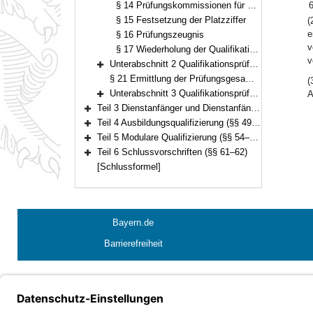
§ 14 Prüfungskommissionen für die mündliche Prüfung
§ 15 Festsetzung der Platzziffer
(
e
§ 16 Prüfungszeugnis
v
§ 17 Wiederholung der Qualifikationsprüfung
v
Unterabschnitt 2 Qualifikationsprüfung für den Einstieg in der zweiten Qualifikationsebene (§§ 18–20)
Bereich erweitern
§ 21 Ermittlung der Prüfungsgesamtpunktzahl
(
Unterabschnitt 3 Qualifikationsprüfung für den Einstieg in der dritten Qualifikationsebene (§§ 22–25)
A
Bereich erweitern
Teil 3 Dienstanfänger und Dienstanfängerinnen (§§ 26–48)
Bereich erweitern
Teil 4 Ausbildungsqualifizierung (§§ 49–53)
Bereich erweitern
Teil 5 Modulare Qualifizierung (§§ 54–60)
Bereich erweitern
Teil 6 Schlussvorschriften (§§ 61–62)
Bereich erweitern
[Schlussformel]
Bayern.de
Barrierefreiheit