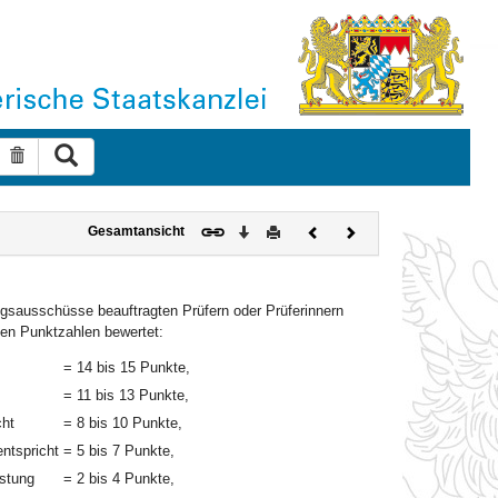
Suche ausführen
Suche zurücksetzen
Download
Drucken
Vorheriges
Nächstes
Gesamtansicht
Dokument
Dokument
ungsausschüsse beauftragten Prüfern oder Prüferinnern
en Punktzahlen bewertet:
= 14 bis 15 Punkte,
= 11 bis 13 Punkte,
cht
= 8 bis 10 Punkte,
entspricht
= 5 bis 7 Punkte,
istung
= 2 bis 4 Punkte,