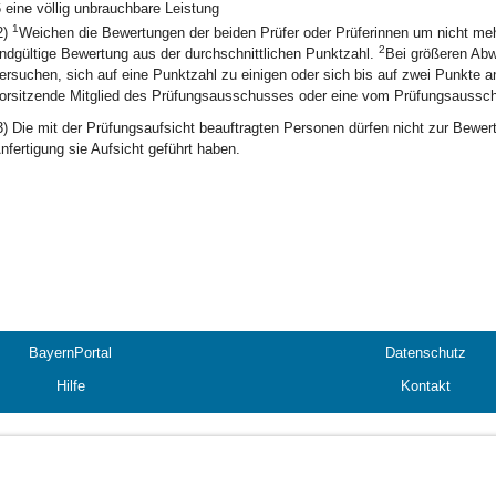
6
eine völlig unbrauchbare Leistung
1
2)
Weichen die Bewertungen der beiden Prüfer oder Prüferinnen um nicht meh
2
ndgültige Bewertung aus der durchschnittlichen Punktzahl.
Bei größeren Abw
ersuchen, sich auf eine Punktzahl zu einigen oder sich bis auf zwei Punkte 
orsitzende Mitglied des Prüfungsausschusses oder eine vom Prüfungsaussc
3) Die mit der Prüfungsaufsicht beauftragten Personen dürfen nicht zur Bewe
nfertigung sie Aufsicht geführt haben.
BayernPortal
Datenschutz
Hilfe
Kontakt