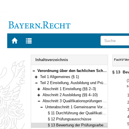
Zur
Zur
Startseite
Trefferliste
von
der
Navigation
BAYERN.RECHT
letzten
Inhalt
Inhaltsverzeichnis
FachV-Ve
Suche
Verordnung über den fachlichen Schwerpunkt Vermessung und Geoinformation (FachV-VermGeo) Vom 28. September 2012 (GVBl. S. 493) BayRS 2038-3-5-5-F (§§ 1–62)
§ 13
Bew
Bereich reduzieren
Teil 1 Allgemeines (§ 1)
Bereich erweitern
(
Teil 2 Einstellung, Ausbildung und Prüfung (§§ 2–25)
s
Bereich reduzieren
Abschnitt 1 Einstellung (§§ 2–3)
Bereich erweitern
Abschnitt 2 Ausbildung (§§ 4–10)
Bereich erweitern
Abschnitt 3 Qualifikationsprüfungen (§§ 11–25)
Bereich reduzieren
Unterabschnitt 1 Gemeinsame Vorschriften (§§ 11–17)
Bereich reduzieren
§ 11 Durchführung der Qualifikationsprüfungen
§ 12 Prüfungsausschüsse
§ 13 Bewertung der Prüfungsarbeiten, Noten und Punktzahlen