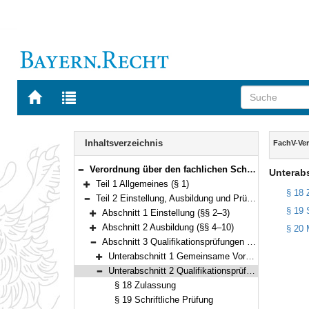
Zur
Zur
Startseite
Trefferliste
von
der
Navigation
BAYERN.RECHT
letzten
Inhalt
Inhaltsverzeichnis
FachV-Ve
Suche
Verordnung über den fachlichen Schwerpunkt Vermessung und Geoinformation (FachV-VermGeo) Vom 28. September 2012 (GVBl. S. 493) BayRS 2038-3-5-5-F (§§ 1–62)
Unterabs
Bereich reduzieren
Teil 1 Allgemeines (§ 1)
Bereich erweitern
§ 18 
Teil 2 Einstellung, Ausbildung und Prüfung (§§ 2–25)
Bereich reduzieren
§ 19 
Abschnitt 1 Einstellung (§§ 2–3)
Bereich erweitern
Abschnitt 2 Ausbildung (§§ 4–10)
§ 20 
Bereich erweitern
Abschnitt 3 Qualifikationsprüfungen (§§ 11–25)
Bereich reduzieren
Unterabschnitt 1 Gemeinsame Vorschriften (§§ 11–17)
Bereich erweitern
Unterabschnitt 2 Qualifikationsprüfung für den Einstieg in der zweiten Qualifikationsebene (§§ 18–20)
Bereich reduzieren
§ 18 Zulassung
§ 19 Schriftliche Prüfung