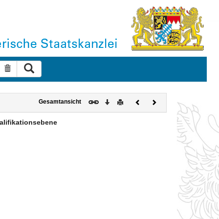
Suche ausführen
Suche zurücksetzen
Download
Drucken
Vorheriges
Nächstes
Gesamtansicht
Dokument
Dokument
alifikationsebene