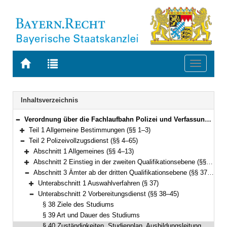
Zur
Zur
Toggle
Startseite
Trefferliste
navigati
von
der
BAYERN.RECHT
letzten
Navigation
Inhaltsverzeichnis
Suche
Verordnung über die Fachlaufbahn Polizei und Verfassungsschutz (FachV-Pol/VS) Vom 9. Dezember 2010 (GVBl. S. 821; 2011 S. 36) BayRS 2030-2-2-I (§§ 1–76)
Bereich reduzieren
Teil 1 Allgemeine Bestimmungen (§§ 1–3)
Bereich erweitern
Teil 2 Polizeivollzugsdienst (§§ 4–65)
Bereich reduzieren
Abschnitt 1 Allgemeines (§§ 4–13)
Bereich erweitern
Abschnitt 2 Einstieg in der zweiten Qualifikationsebene (§§ 14–36)
Bereich erweitern
Abschnitt 3 Ämter ab der dritten Qualifikationsebene (§§ 37–58)
Bereich reduzieren
Unterabschnitt 1 Auswahlverfahren (§ 37)
Bereich erweitern
Unterabschnitt 2 Vorbereitungsdienst (§§ 38–45)
Bereich reduzieren
§ 38 Ziele des Studiums
§ 39 Art und Dauer des Studiums
§ 40 Zuständigkeiten, Studienplan, Ausbildungsleitung