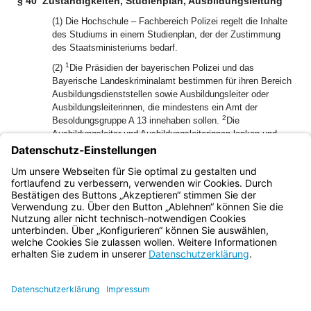
§ 40
Zuständigkeiten, Studienplan, Ausbildungsleitung
(1) Die Hochschule – Fachbereich Polizei regelt die Inhalte
des Studiums in einem Studienplan, der der Zustimmung
des Staatsministeriums bedarf.
1
(2)
Die Präsidien der bayerischen Polizei und das
Bayerische Landeskriminalamt bestimmen für ihren Bereich
Ausbildungsdienststellen sowie Ausbildungsleiter oder
Ausbildungsleiterinnen, die mindestens ein Amt der
2
Besoldungsgruppe A 13 innehaben sollen.
Die
Ausbildungsleiter und Ausbildungsleiterinnen lenken und
überwachen die Ausbildung der Studierenden und haben
3
sich laufend vom Stand der Ausbildung zu überzeugen.
Im
berufspraktischen Studium haben sie eine sorgfältige, dem
Studienplan entsprechende Ausbildung zu gewährleisten.
Bayern.de
BayernPortal
Datenschutz
Impressum
Barrierefreiheit