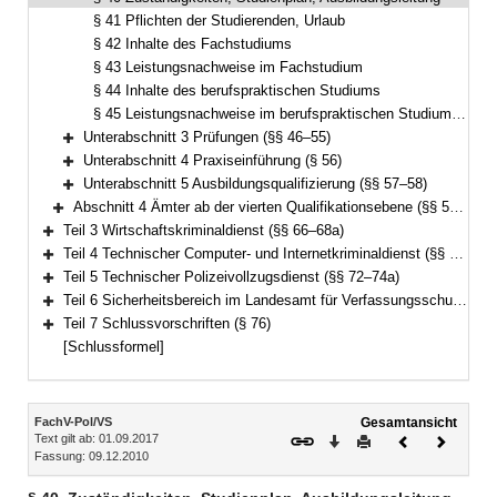
§ 41 Pflichten der Studierenden, Urlaub
§ 42 Inhalte des Fachstudiums
§ 43 Leistungsnachweise im Fachstudium
§ 44 Inhalte des berufspraktischen Studiums
§ 45 Leistungsnachweise im berufspraktischen Studium, Leistungs- und Eignungsbild
Unterabschnitt 3 Prüfungen (§§ 46–55)
Bereich erweitern
Unterabschnitt 4 Praxiseinführung (§ 56)
Bereich erweitern
Unterabschnitt 5 Ausbildungsqualifizierung (§§ 57–58)
Bereich erweitern
Abschnitt 4 Ämter ab der vierten Qualifikationsebene (§§ 59–65)
Bereich erweitern
Teil 3 Wirtschaftskriminaldienst (§§ 66–68a)
Bereich erweitern
Teil 4 Technischer Computer- und Internetkriminaldienst (§§ 69–71a)
Bereich erweitern
Teil 5 Technischer Polizeivollzugsdienst (§§ 72–74a)
Bereich erweitern
Teil 6 Sicherheitsbereich im Landesamt für Verfassungsschutz (§§ 75–75a)
Bereich erweitern
Teil 7 Schlussvorschriften (§ 76)
Bereich erweitern
[Schlussformel]
Inhalt
FachV-Pol/VS
Gesamtansicht
Text gilt ab: 01.09.2017
Download
Drucken
Vorheriges
Nächste
Fassung: 09.12.2010
Dokument
Dokume