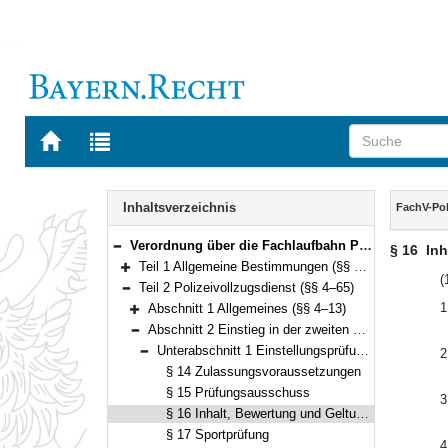
Zur
Zur
Startseite
Trefferliste
von
der
Navigation
BAYERN.RECHT
letzten
Inhalt
Inhaltsverzeichnis
FachV-Pol
Suche
Verordnung über die Fachlaufbahn Polizei und Verfassungsschutz (FachV-Pol/VS) Vom 9. Dezember 2010 (GVBl. S. 821; 2011 S. 36) BayRS 2030-2-2-I (§§ 1–76)
§ 16
Inh
Bereich reduzieren
Teil 1 Allgemeine Bestimmungen (§§ 1–3)
Bereich erweitern
(
Teil 2 Polizeivollzugsdienst (§§ 4–65)
Bereich reduzieren
1
Abschnitt 1 Allgemeines (§§ 4–13)
Bereich erweitern
Abschnitt 2 Einstieg in der zweiten Qualifikationsebene (§§ 14–36)
Bereich reduzieren
Unterabschnitt 1 Einstellungsprüfung (§§ 14–20)
2
Bereich reduzieren
§ 14 Zulassungsvoraussetzungen
§ 15 Prüfungsausschuss
3
§ 16 Inhalt, Bewertung und Geltungsdauer
§ 17 Sportprüfung
4