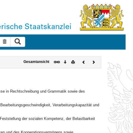
Suche ausführen
Suche zurücksetzen
Download
Drucken
Vorheriges
Nächstes
Gesamtansicht
Dokument
Dokument
nisse in Rechtschreibung und Grammatik sowie des
r Bearbeitungsgeschwindigkeit, Verarbeitungskapazität und
 Feststellung der sozialen Kompetenz, der Belastbarkeit
iten und des Kooperationsvermögens sowie