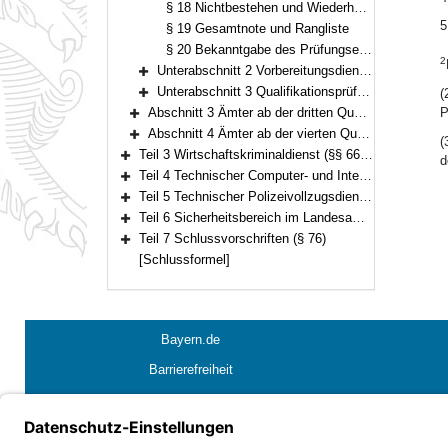
§ 18 Nichtbestehen und Wiederholung
5
§ 19 Gesamtnote und Rangliste
§ 20 Bekanntgabe des Prüfungsergebnisses
2
Unterabschnitt 2 Vorbereitungsdienst (§§ 21–26)
Bereich erweitern
Unterabschnitt 3 Qualifikationsprüfung (§§ 27–36)
(
Bereich erweitern
Abschnitt 3 Ämter ab der dritten Qualifikationsebene (§§ 37–58)
P
Bereich erweitern
Abschnitt 4 Ämter ab der vierten Qualifikationsebene (§§ 59–65)
(
Bereich erweitern
Teil 3 Wirtschaftskriminaldienst (§§ 66–68a)
d
Bereich erweitern
Teil 4 Technischer Computer- und Internetkriminaldienst (§§ 69–71a)
Bereich erweitern
Teil 5 Technischer Polizeivollzugsdienst (§§ 72–74a)
Bereich erweitern
Teil 6 Sicherheitsbereich im Landesamt für Verfassungsschutz (§§ 75–75a)
Bereich erweitern
Teil 7 Schlussvorschriften (§ 76)
Bereich erweitern
[Schlussformel]
Bayern.de
Barrierefreiheit